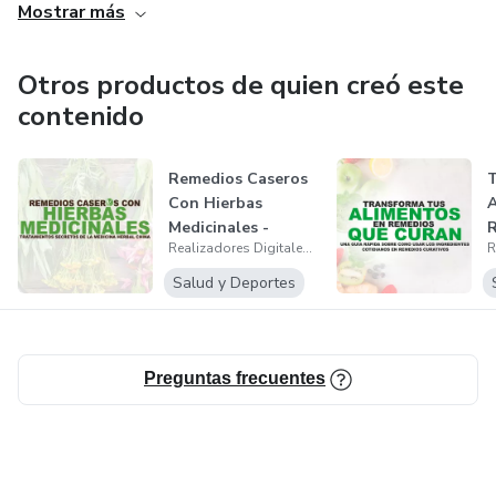
Mostrar más
Otros productos de quien creó este
contenido
Remedios Caseros
T
Con Hierbas
A
Medicinales -
Realizadores Digitales S.A.S
Tratamientos
Secr...
Salud y Deportes
Preguntas frecuentes