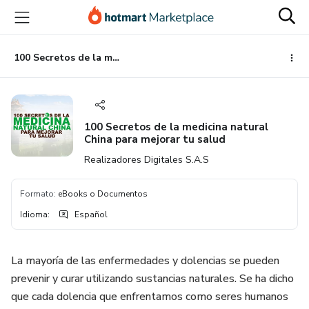
Ir
Ir
Ir
al
a
al
contenido
la
pie
principal
página
de
100 Secretos de la medicina natural China para mejorar tu salud
de
página
pago
100 Secretos de la medicina natural
China para mejorar tu salud
Realizadores Digitales S.A.S
Formato
:
eBooks o Documentos
Idioma
:
Español
La mayoría de las enfermedades y dolencias se pueden
prevenir y curar utilizando sustancias naturales. Se ha dicho
que cada dolencia que enfrentamos como seres humanos