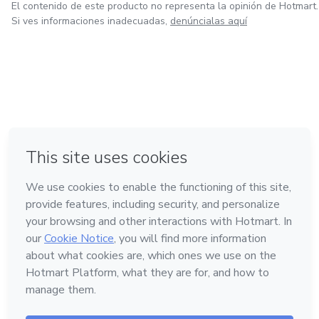
El contenido de este producto no representa la opinión de Hotmart.
Si ves informaciones inadecuadas,
denúncialas aquí
en Bogotá
en Amsterdam
en Madrid
en Ciudad de México
Hecho con
❤
en Belo Horizonte
Conoce Hotmart
Idioma
Español