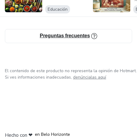
T
N
Educación
Preguntas frecuentes
El contenido de este producto no representa la opinión de Hotmart.
Si ves informaciones inadecuadas,
denúncialas aquí
en Ciudad de México
en Bogotá
en Amsterdam
en Madrid
en Belo Horizonte
Hecho con
❤