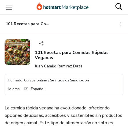
Ir
Ir
Ir
al
a
al
contenido
la
pie
principal
página
de
101 Recetas para Comidas Rápidas Veganas
de
página
pago
101 Recetas para Comidas Rápidas
Veganas
Juan Camilo Ramirez Daza
Formato
:
Cursos online y Servicios de Suscripción
Idioma
:
Español
La comida rápida vegana ha evolucionado, ofreciendo
opciones deliciosas, accesibles y sostenibles sin productos
de origen animal. Este tipo de alimentación no solo es