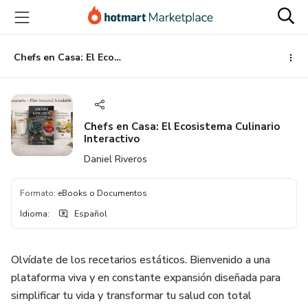
Ir
Ir
Ir
al
a
al
contenido
la
pie
principal
página
de
Chefs en Casa: El Ecosistema Culinario Interactivo
de
página
pago
Chefs en Casa: El Ecosistema Culinario
Interactivo
Daniel Riveros
Formato
:
eBooks o Documentos
Idioma
:
Español
Olvídate de los recetarios estáticos. Bienvenido a una
plataforma viva y en constante expansión diseñada para
simplificar tu vida y transformar tu salud con total