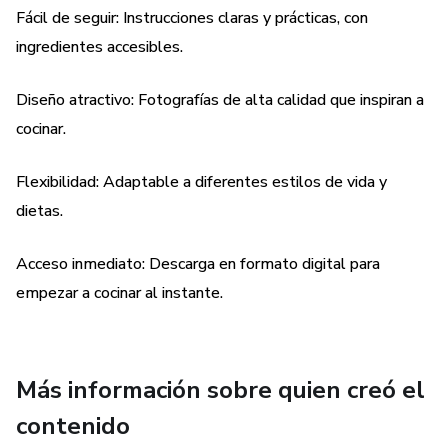
.
Fácil de seguir: Instrucciones claras y prácticas, con
ingredientes accesibles.
🔍 Filtros de Precisión: Encuentra platos Veganos, Veggie,
Proteicos, Sin Harinas, Sin Gluten o Rápidos en segundos
Diseño atractivo: Fotografías de alta calidad que inspiran a
cocinar.
.
Flexibilidad: Adaptable a diferentes estilos de vida y
Control Nutricional: Cada receta incluye tiempo de
dietas.
preparación, conteo calórico y desglose de macronutrientes
(P, C, G)
Acceso inmediato: Descarga en formato digital para
empezar a cocinar al instante.
.
Bonos Maestros Incluidos:
Más información sobre quien creó el
📘 Más Allá de las Calorías: Tu guía científica de nutrición.
Aprende a calcular tu Tasa Metabólica Basal (TMB) según
contenido
tu perfil, domina la lectura de etiquetas y aplica la Regla