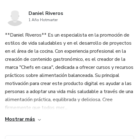
80/20 para disfrutar de indulgencias sin culpa
Daniel Riveros
1 Año Hotmarter
.
**Daniel Riveros** Es un especialista en la promoción de
📅 Plan Semanal Saludable: 7 días de organización total.
estilos de vida saludables y en el desarrollo de proyectos
Un calendario diseñado para eliminar el estrés de "¿qué
en el área de la cocina. Con experiencia profesional en la
cocinar?", con desayunos, almuerzos, cenas y snacks
creación de contenido gastronómico, es el creador de la
balanceados
marca "Chefs en casa", dedicada a ofrecer cursos y recursos
prácticos sobre alimentación balanceada. Su principal
.
motivación para crear este producto digital es ayudar a las
personas a adoptar una vida más saludable a través de una
📘 Guía de Sustituciones: Aprende que "saber sustituir da
alimentación práctica, equilibrada y deliciosa. Cree
libertad", adaptando cualquier plato según tu despensa
firmemente que todos mer...
.
Mostrar más
🛒 Lista de Compras Inteligente: Estrategias para comprar