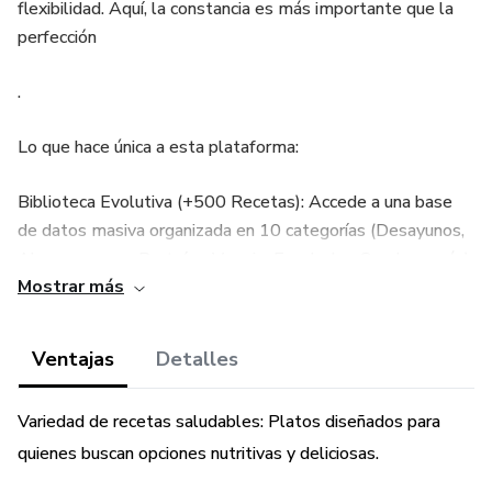
flexibilidad. Aquí, la constancia es más importante que la
perfección
.
Lo que hace única a esta plataforma:
Biblioteca Evolutiva (+500 Recetas): Accede a una base
de datos masiva organizada en 10 categorías (Desayunos,
Almuerzos con Proteína, Veggie, Ensaladas, Snacks y más)
Mostrar más
que crece con el tiempo
.
Ventajas
Detalles
🧊 Modo Nevera Inteligente: Escribe los ingredientes que
Variedad de recetas saludables: Platos diseñados para
tienes a la mano (ej: pollo, espinaca, limón) y el sistema
quienes buscan opciones nutritivas y deliciosas.
filtrará instantáneamente las recetas que puedes preparar