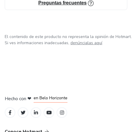
alimentos reales, ahorrar dinero y evitar compras impulsiva
Preguntas frecuentes
Lista de Compras Inteligente: Estrategias para comprar
alimentos reales y evitar impulsos
El contenido de este producto no representa la opinión de Hotmart.
Si ves informaciones inadecuadas,
denúncialas aquí
en Ciudad de México
en Bogotá
en Amsterdam
en Madrid
en Belo Horizonte
Hecho con
❤
Conoce Hotmart