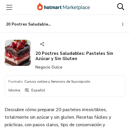
Ir
Ir
Ir
al
a
al
contenido
la
pie
principal
página
de
20 Postres Saludables: Pasteles Sin Azúcar y Sin Gluten
de
página
pago
20 Postres Saludables: Pasteles Sin
Azúcar y Sin Gluten
Negocio Dulce
Formato
:
Cursos online y Servicios de Suscripción
Idioma
:
Español
Descubre cómo preparar 20 pasteles irresistibles,
totalmente sin azúcar y sin gluten. Recetas fáciles y
prácticas, con pasos claros, tips de conservación y