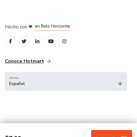
en Ciudad de México
en Bogotá
en Amsterdam
en Madrid
en Belo Horizonte
Hecho con
❤
Conoce Hotmart
Idioma
Español
FAQ
Términos
Privacidad
Cookies