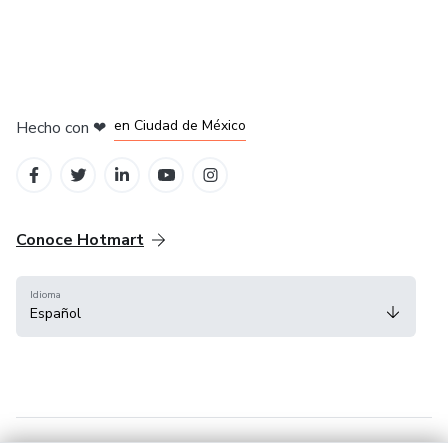
en Bogotá
en Amsterdam
en Madrid
en Ciudad de México
Hecho con
❤
en Belo Horizonte
Conoce Hotmart
Idioma
Español