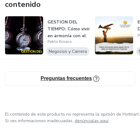
contenido
podes ver más en www.productividadhoy.com o seguinos
en redes sociales.
GESTION DEL
TIEMPO: Cómo vivir
en armonía con el
P
Pablo Kovacs
reloj
Negocios y Carrera
Preguntas frecuentes
El contenido de este producto no representa la opinión de Hotmart.
Si ves informaciones inadecuadas,
denúncialas aquí