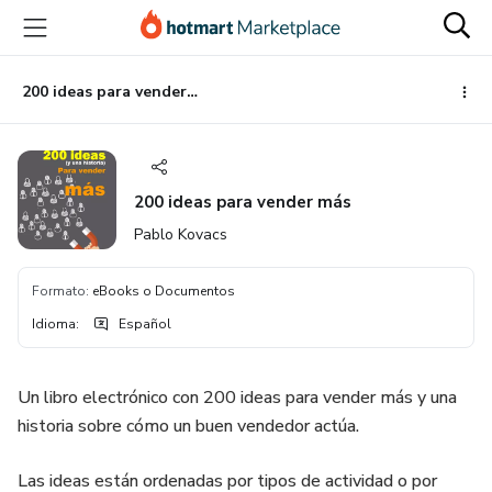
Ir
Ir
Ir
al
a
al
contenido
la
pie
principal
página
de
200 ideas para vender más
de
página
pago
200 ideas para vender más
Pablo Kovacs
Formato
:
eBooks o Documentos
Idioma
:
Español
Un libro electrónico con 200 ideas para vender más y una
historia sobre cómo un buen vendedor actúa.
Las ideas están ordenadas por tipos de actividad o por