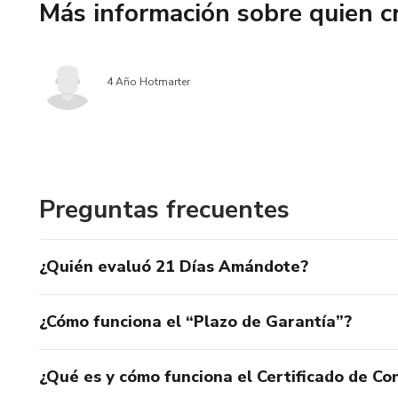
Más información sobre quien c
👉 En solo 21 días, pasarás de 
construir una vida basada en el
4 Año Hotmarter
Preguntas frecuentes
¿Quién evaluó 21 Días Amándote?
¿Cómo funciona el “Plazo de Garantía”?
¿Qué es y cómo funciona el Certificado de Con