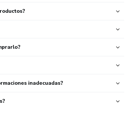
productos?
mprarlo?
ormaciones inadecuadas?
s?