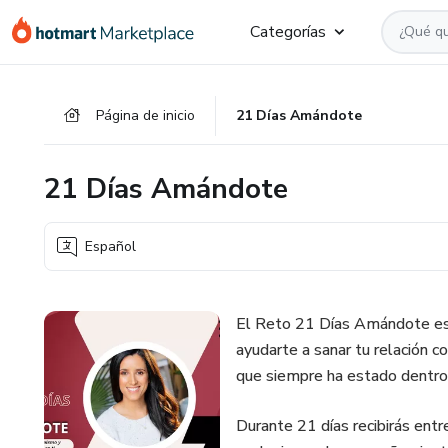
Ir
Ir
Ir
Categorías
al
a
al
contenido
la
pie
principal
página
de
Página de inicio
21 Días Amándote
de
página
pago
21 Días Amándote
Español
El Reto 21 Días Amándote es 
ayudarte a sanar tu relación c
que siempre ha estado dentro 
Durante 21 días recibirás ent