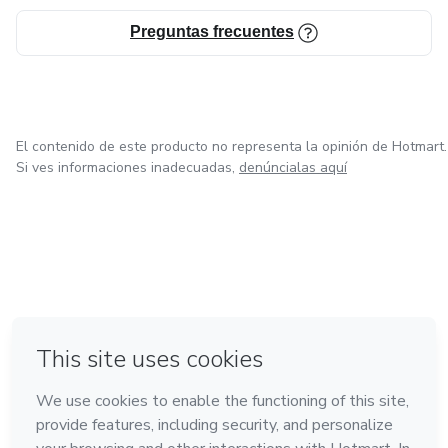
Preguntas frecuentes
El contenido de este producto no representa la opinión de Hotmart.
Si ves informaciones inadecuadas,
denúncialas aquí
en Ciudad de México
en Bogotá
en Amsterdam
en Madrid
en Belo Horizonte
Hecho con
❤