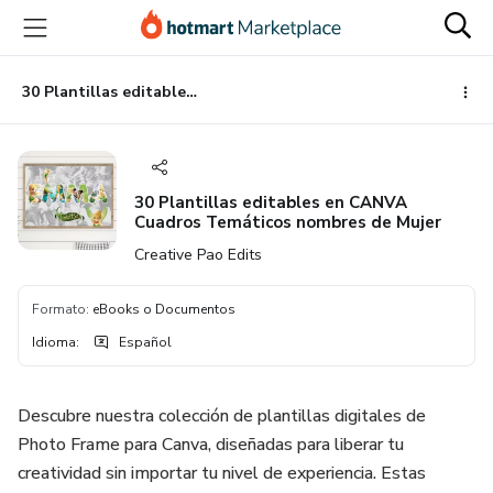
Ir
Ir
Ir
al
a
al
contenido
la
pie
principal
página
de
30 Plantillas editables en CANVA Cuadros Temáticos nombres de Mujer
de
página
pago
30 Plantillas editables en CANVA
Cuadros Temáticos nombres de Mujer
Creative Pao Edits
Formato
:
eBooks o Documentos
Idioma
:
Español
Descubre nuestra colección de plantillas digitales de
Photo Frame para Canva, diseñadas para liberar tu
creatividad sin importar tu nivel de experiencia. Estas