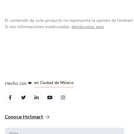
El contenido de este producto no representa la opinión de Hotmart.
Si ves informaciones inadecuadas,
denúncialas aquí
en Bogotá
en Amsterdam
en Madrid
en Ciudad de México
Hecho con
❤
en Belo Horizonte
Conoce Hotmart
Idioma