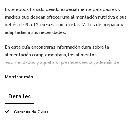
Este ebook ha sido creado especialmente para padres y
madres que desean ofrecer una alimentación nutritiva a sus
bebés de 6 a 12 meses, con recetas fáciles de preparar y
adaptadas a sus necesidades.
En esta guía encontrarás información clara sobre la
alimentación complementaria, los alimentos
recomendados y aquellos que debes evitar, además de
recetas pensadas para ayudar al desarrollo y bienestar de
Mostrar más
tu bebé.
Dentro del ebook encontrarás:
Detalles
✔ Explicación sencilla de la alimentación complementaria
Garantía de 7 días
✔ Señales para saber cuándo tu bebé está listo para
comenzar a comer