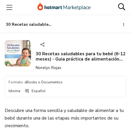
Ir
Ir
Ir
al
a
al
contenido
la
pie
principal
página
de
30 Recetas saludables para tu bebé (6-12 meses) - Guia práctica de alimentación complementaria.
de
página
pago
30 Recetas saludables para tu bebé (6-12
meses) - Guia práctica de alimentación
complementaria.
Norelys Rojas
Formato
:
eBooks o Documentos
Idioma
:
Español
Descubre una forma sencilla y saludable de alimentar a tu
bebé durante una de las etapas más importantes de su
crecimiento.