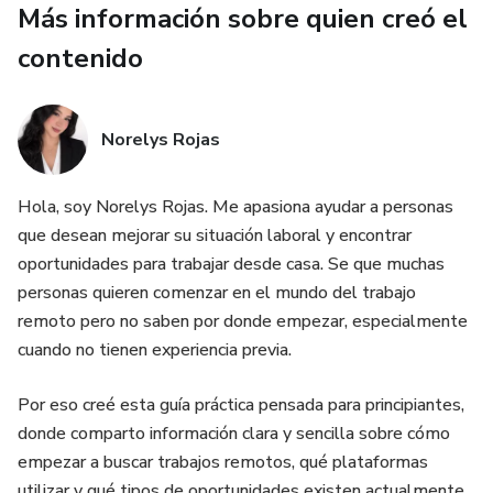
Más información sobre quien creó el
✔ Alimentos recomendados para bebés
contenido
✔ Alimentos que es mejor evitar en esta etapa
Norelys Rojas
✔ 30 recetas saludables y fáciles de preparar
Hola, soy Norelys Rojas. Me apasiona ayudar a personas
Las recetas están organizadas según la edad del bebé e
que desean mejorar su situación laboral y encontrar
incluyen opciones de:
oportunidades para trabajar desde casa. Se que muchas
personas quieren comenzar en el mundo del trabajo
🥣 Purés nutritivos
remoto pero no saben por donde empezar, especialmente
🍎 Snacks saludables
cuando no tienen experiencia previa.
🍲 Comidas completas para bebés
Por eso creé esta guía práctica pensada para principiantes,
donde comparto información clara y sencilla sobre cómo
Todas las recetas están pensadas para ser fáciles, rápidas
empezar a buscar trabajos remotos, qué plataformas
y con ingredientes simples, ideales para el día a día de los
utilizar y qué tipos de oportunidades existen actualmente