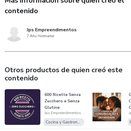
Más información sobre quien creó el
contenido
✔️ Recetas prácticas con ingredientes fáciles de encontrar
Todas las recetas están preparadas exclusivamente para
Jps Empreendimentos
freidora de aire, con instrucciones claras, tiempos y
7 Año Hotmarter
temperaturas indicadas.
................................................................................................................................................
Otros productos de quien creó este
contenido
600 Ricette Senza
O
Zucchero e Senza
Glutine
C
Jps Empreendimentos
J
Cocina y Gastronomía