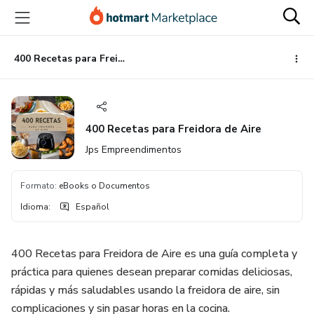
Ir
Ir
Ir
al
a
al
contenido
la
pie
principal
página
de
400 Recetas para Freidora de Aire
de
página
pago
400 Recetas para Freidora de Aire
Jps Empreendimentos
Formato
:
eBooks o Documentos
Idioma
:
Español
400 Recetas para Freidora de Aire es una guía completa y
práctica para quienes desean preparar comidas deliciosas,
rápidas y más saludables usando la freidora de aire, sin
complicaciones y sin pasar horas en la cocina.