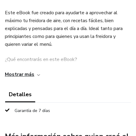
Este eBook fue creado para ayudarte a aprovechar al
máximo tu freidora de aire, con recetas fáciles, bien
explicadas y pensadas para el día a día. Ideal tanto para
principiantes como para quienes ya usan la freidora y
quieren variar el menú.
¿Qué encontrarás en este eBook?
Mostrar más
✔️ 400 recetas variadas para todas las comidas del día
✔️ Desayunos y meriendas
Detalles
✔️ Almuerzos y cenas
Garantía de 7 días
✔️ Carnes, pollo, pescado y opciones vegetarianas
✔️ Snacks, panes, tortas, muffins y postres