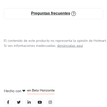
Preguntas frecuentes
El contenido de este producto no representa la opinión de Hotmart.
Si ves informaciones inadecuadas,
denúncialas aquí
en Ciudad de México
en Bogotá
en Amsterdam
en Madrid
en Belo Horizonte
Hecho con
❤