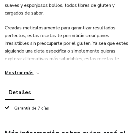
suaves y esponjosos bollos, todos libres de gluten y
cargados de sabor.
Creadas meticulosamente para garantizar resultados
perfectos, estas recetas te permitirán crear panes
irresistibles sin preocuparte por el gluten. Ya sea que estés
siguiendo una dieta específica o simplemente quieras
explorar alternativas más saludables, estas recetas te
empoderarán en la cocina.
Mostrar más
Explora nuevos ingredientes y técnicas, experimenta con
sabores únicos y disfruta del placer de hornear pan desde
Detalles
cero. Con instrucciones detalladas y consejos útiles,
estarás en el camino correcto hacia la creación de panes sin
Garantía de 7 días
gluten de calidad de panadería.
No sacrifiques el sabor ni la textura. Descubre el arte de la