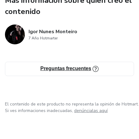
Más información sobre quien creó el
panadería sin gluten y lleva tus habilidades culinarias al
siguiente nivel con "45 Recetas de Panes Sin Gluten". Tu
contenido
viaje hacia la panadería saludable y deliciosa comienza aquí.
Igor Nunes Monteiro
7 Año Hotmarter
Preguntas frecuentes
El contenido de este producto no representa la opinión de Hotmart.
Si ves informaciones inadecuadas,
denúncialas aquí