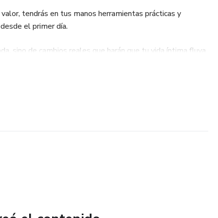
 valor, tendrás en tus manos herramientas prácticas y
 desde el primer día.
da, sino de cambios reales que harán que tu vida íntima fluya
xión emocional.