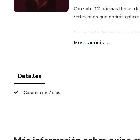
Con solo 12 páginas llenas de
reflexiones que podrás aplicar
No se trata de teoría complica
con confianza, disfrute y cone
Mostrar más
Detalles
Garantía de 7 días