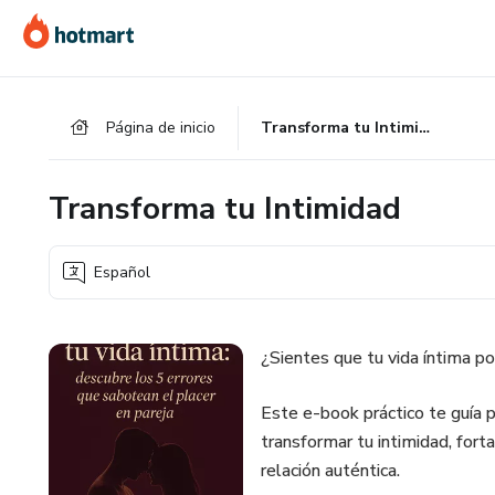
Ir
Ir
Ir
al
a
al
contenido
la
pie
principal
página
de
Página de inicio
Transforma tu Intimidad
de
página
pago
Transforma tu Intimidad
Español
¿Sientes que tu vida íntima po
Este e-book práctico te guía p
transformar tu intimidad, forta
relación auténtica.