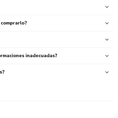
 comprarlo?
ormaciones inadecuadas?
s?