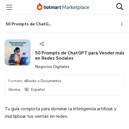
Ir
Ir
Ir
al
a
al
contenido
la
pie
principal
página
de
50 Prompts de ChatGPT para Vender más en Redes Sociales
de
página
pago
50 Prompts de ChatGPT para Vender más
en Redes Sociales
Negocios Digitales
Formato
:
eBooks o Documentos
Idioma
:
Español
Tu guía completa para dominar la inteligencia artificial y
multiplicar tus ventas en redes