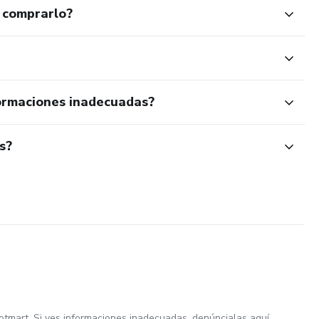
 comprarlo?
ormaciones inadecuadas?
s?
otmart. Si ves informaciones inadecuadas,
denúncialas aquí