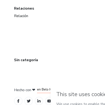
Relaciones
Relación
Sin categoría
en Ciudad de México
en Bogotá
en Amsterdam
en Madrid
en Belo Horizonte
Hecho con
❤
Conoce Hotmart