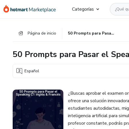
Ir
Ir
Ir
Categorías
al
a
al
contenido
la
pie
principal
página
de
Página de inicio
50 Prompts para Pasar el Speaking C1 Inglés & Francés
de
página
pago
50 Prompts para Pasar el Spea
Español
¿Buscas aprobar el examen ora
ofrece una solución innovador
estudiantes autodidactas, mig
inteligencia artificial para si
profesor constante, podrás pra