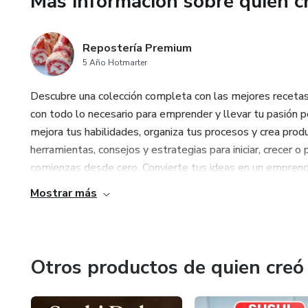
Más información sobre quien c
✔️ Quieres que tus tortas no 
✔️ Buscas bases confiables pa
Repostería Premium
5 Año Hotmarter
✔️ Deseas ahorrar tiempo y de
Descubre una colección completa con las mejores recetas d
✔️ Sueñas con una repostería 
con todo lo necesario para emprender y llevar tu pasión po
mejora tus habilidades, organiza tus procesos y crea pro
Al dominar los bizcochos corre
herramientas, consejos y estrategias para iniciar, crecer o 
ven, saben y se venden mejor 
comienzas desde cero. Convierte tus ideas en un emprendi
Mostrar más
Porque cuando el bizcocho re
Otros productos de quien creó