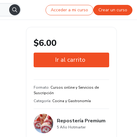
Acceder a mi curso
Crear un curso
$6.00
Ir al carrito
Garantía de 7 días
Estudia a tu manera y en cualquier
Formato
:
Cursos online y Servicios de
dispositivo
Suscripción
Categoría
:
Cocina y Gastronomía
Repostería Premium
5 Año Hotmarter