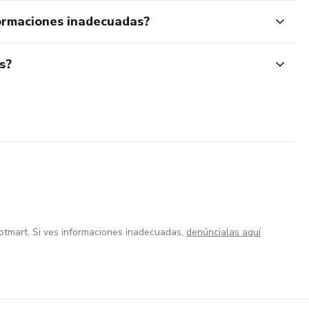
ormaciones inadecuadas?
s?
otmart. Si ves informaciones inadecuadas,
denúncialas aquí