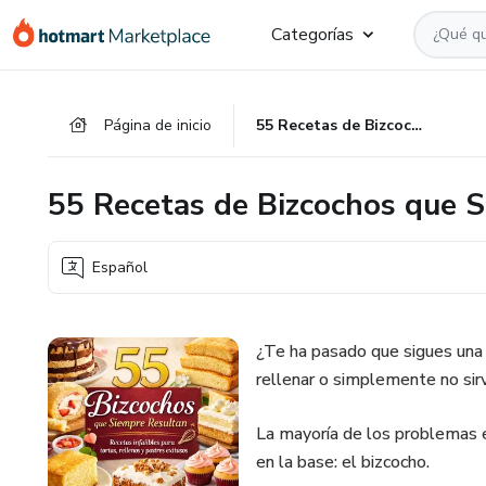
Ir
Ir
Ir
Categorías
al
a
al
contenido
la
pie
principal
página
de
Página de inicio
55 Recetas de Bizcochos que Siempre Resultan
de
página
pago
55 Recetas de Bizcochos que 
Español
¿Te ha pasado que sigues una 
rellenar o simplemente no sir
La mayoría de los problemas en
en la base: el bizcocho.