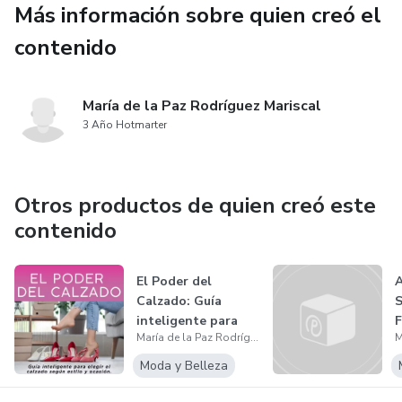
Más información sobre quien creó el
✅ Ofrecer snacks que aportan energía real, sin exceso de
azúcar ni aditivos.
contenido
Incluye capítulos con recetas dulces y saladas (con y sin
horno), ideas de presentación divertida, tips de
María de la Paz Rodríguez Mariscal
3 Año Hotmarter
conservación y una sección especial para cocinar con los
niños 👩‍🍳👧👦
Porque comer bien no tiene que ser difícil: solo hace falta
Otros productos de quien creó este
un poco de organización, creatividad y mucho amor 💚
contenido
El Poder del
A
Calzado: Guía
S
inteligente para
F
María de la Paz Rodríguez Mariscal
elegir el calzad...
Moda y Belleza