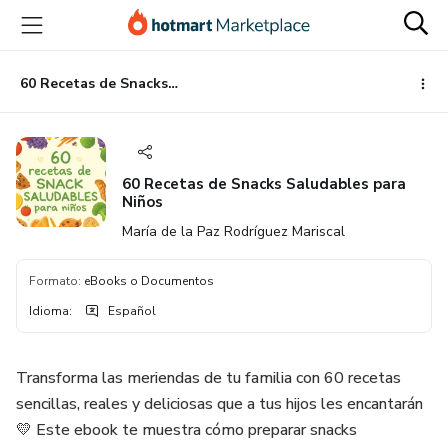
Ir
Ir
Ir
al
a
al
contenido
la
pie
principal
página
de
60 Recetas de Snacks Saludables para Niños
de
página
pago
60 Recetas de Snacks Saludables para
Niños
María de la Paz Rodríguez Mariscal
Formato
:
eBooks o Documentos
Idioma
:
Español
Transforma las meriendas de tu familia con 60 recetas
sencillas, reales y deliciosas que a tus hijos les encantarán
💛 Este ebook te muestra cómo preparar snacks