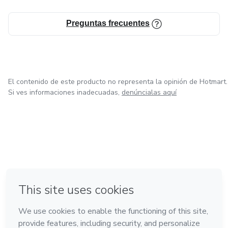
Preguntas frecuentes
El contenido de este producto no representa la opinión de Hotmart.
Si ves informaciones inadecuadas,
denúncialas aquí
en Belo Horizonte
Hecho con
❤
en Ciudad de México
en Bogotá
en Amsterdam
en Madrid