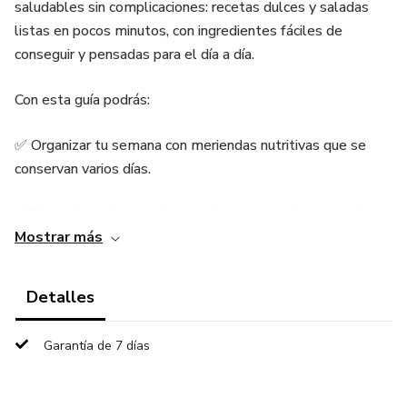
saludables sin complicaciones: recetas dulces y saladas
listas en pocos minutos, con ingredientes fáciles de
conseguir y pensadas para el día a día.
Con esta guía podrás:
✅ Organizar tu semana con meriendas nutritivas que se
conservan varios días.
✅ Reemplazar los productos ultraprocesados por opciones
Mostrar más
caseras llenas de sabor.
✅ Ahorrar tiempo con consejos prácticos de planificación y
Detalles
preparación.
Garantía de 7 días
✅ Involucrar a tus hijos en la cocina y fortalecer el vínculo
familiar.