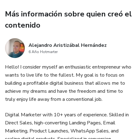
❤️‍🩹 Transforma tu alimentación y empieza a disfrutar de
recetas saludables y deliciosas 💫
Más información sobre quien creó el
contenido
Recetas Bajas en Azúcar, Sin Gluten y llenas de mucho
sabor 🍲🥗🍔🍪
Alejandro Aristizábal Hernández
6 Año Hotmarter
Hello! I consider myself an enthusiastic entrepreneur who
wants to live life to the fullest. My goal is to focus on
building a profitable digital business that allows me to
achieve my dreams and have the freedom and time to
truly enjoy life away from a conventional job.
Digital Marketer with 10+ years of experience. Skilled in
Direct Sales, high-converting Landing Pages, Email
Marketing, Product Launches, WhatsApp Sales, and