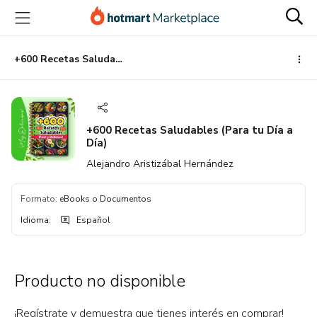
Ir
Ir
Ir
al
a
al
contenido
la
pie
principal
página
de
+600 Recetas Saludables (Para tu Día a Día)
de
página
pago
+600 Recetas Saludables (Para tu Día a
Día)
Alejandro Aristizábal Hernández
Formato
:
eBooks o Documentos
Idioma
:
Español
Producto no disponible
¡Regístrate y demuestra que tienes interés en comprar!