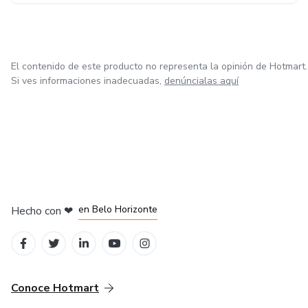
El contenido de este producto no representa la opinión de Hotmart.
Si ves informaciones inadecuadas,
denúncialas aquí
en Ciudad de México
en Bogotá
en Amsterdam
en Madrid
en Belo Horizonte
Hecho con
❤
Conoce Hotmart