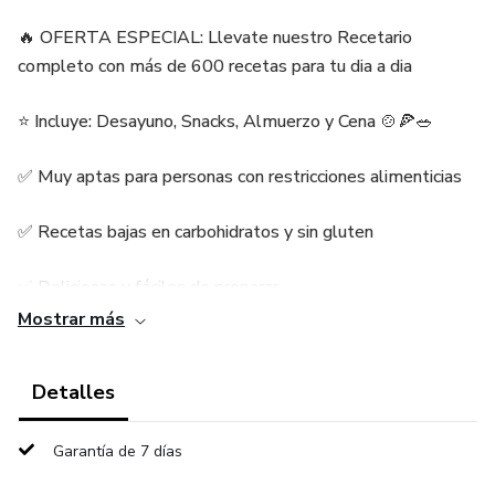
🔥 OFERTA ESPECIAL: Llevate nuestro Recetario
completo con más de 600 recetas para tu dia a dia
⭐ Incluye: Desayuno, Snacks, Almuerzo y Cena 🍲🍕🥗
✅ Muy aptas para personas con restricciones alimenticias
✅ Recetas bajas en carbohidratos y sin gluten
✅ Deliciosas y fáciles de preparar
Mostrar más
✅ Comida saludable sin sacrificar el sabor
Detalles
✅ Guía práctica y fácil de seguir
✅ Diversidad de opciones para todos los gustos
Garantía de 7 días