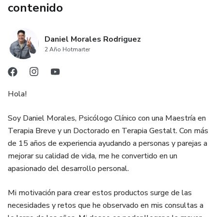
✔️ Recuperar la intimidad y la admiración
contenido
✔️ Aprender a amar mejor… sin dejar de ser tú
Daniel Morales Rodriguez
2 Año Hotmarter
📘 ¿Qué incluye?
✨ 7 libros — uno por día — con lo más valioso sobre
relaciones de pareja
Hola!
✨ Ejercicios prácticos para ti (o para hacer en pareja)
Soy Daniel Morales, Psicólogo Clínico con una Maestría en
Terapia Breve y un Doctorado en Terapia Gestalt. Con más
✨ Frases que sanan, preguntas que te hace relfexionar,
de 15 años de experiencia ayudando a personas y parejas a
ideas que transforman
mejorar su calidad de vida, me he convertido en un
apasionado del desarrollo personal.
✨ Lectura ligera y poderosa: solo necesitas 15 minutos al
día
Mi motivación para crear estos productos surge de las
necesidades y retos que he observado en mis consultas a
✅ Ideal para ti si…