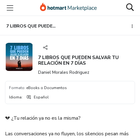
Ir
Ir
Ir
al
a
al
contenido
la
pie
principal
página
de
7 LIBROS QUE PUEDEN SALVAR TU RELACIÓN EN 7 DÍAS
de
página
pago
7 LIBROS QUE PUEDEN SALVAR TU
RELACIÓN EN 7 DÍAS
Daniel Morales Rodriguez
Formato
:
eBooks o Documentos
Idioma
:
Español
💔 ¿Tu relación ya no es la misma?
Las conversaciones ya no fluyen, los silencios pesan más