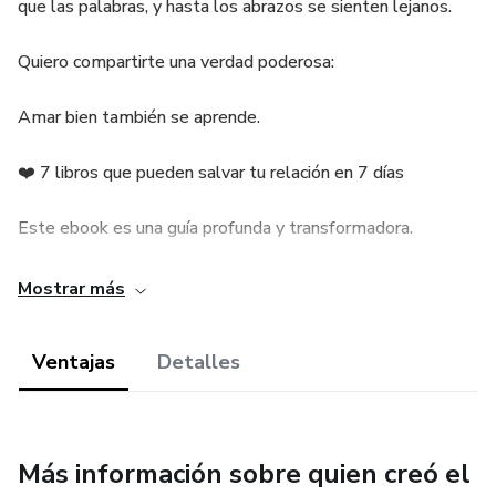
que las palabras, y hasta los abrazos se sienten lejanos.
Quiero compartirte una verdad poderosa:
Amar bien también se aprende.
❤️ 7 libros que pueden salvar tu relación en 7 días
Este ebook es una guía profunda y transformadora.
Reúne las mejores herramientas de 7 libros esenciales
Mostrar más
sobre relaciones de pareja, resumidos con ejemplos,
ejercicios y reflexiones claras para ayudarte a:
Ventajas
Detalles
✔️ Volver a conectar emocionalmente
✔️ Mejorar la comunicación sin discusiones
Más información sobre quien creó el