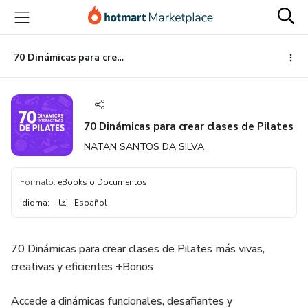
Ir
Ir
Ir
al
a
al
contenido
la
pie
principal
página
de
70 Dinámicas para crear clases de Pilates
de
página
pago
70 Dinámicas para crear clases de Pilates
NATAN SANTOS DA SILVA
Formato
:
eBooks o Documentos
Idioma
:
Español
70 Dinámicas para crear clases de Pilates más vivas,
creativas y eficientes +Bonos
Accede a dinámicas funcionales, desafiantes y