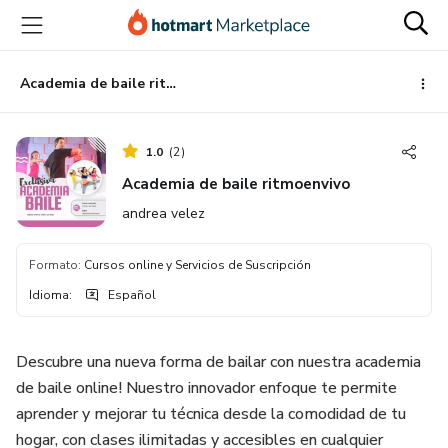
Ir
Ir
Ir
al
a
al
contenido
la
pie
principal
página
de
Academia de baile ritmoenvivo
de
página
pago
1.0
(
2
)
Academia de baile ritmoenvivo
andrea velez
Formato
:
Cursos online y Servicios de Suscripción
Idioma
:
Español
Descubre una nueva forma de bailar con nuestra academia
de baile online! Nuestro innovador enfoque te permite
aprender y mejorar tu técnica desde la comodidad de tu
hogar, con clases ilimitadas y accesibles en cualquier