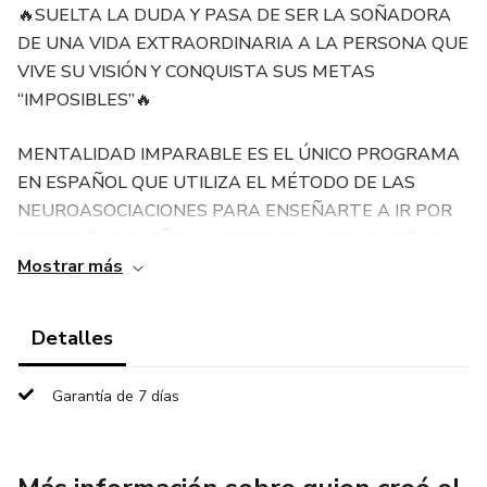
🔥SUELTA LA DUDA Y PASA DE SER LA SOÑADORA
DE UNA VIDA EXTRAORDINARIA A LA PERSONA QUE
VIVE SU VISIÓN Y CONQUISTA SUS METAS
“IMPOSIBLES”🔥
MENTALIDAD IMPARABLE ES EL ÚNICO PROGRAMA
EN ESPAÑOL QUE UTILIZA EL MÉTODO DE LAS
NEUROASOCIACIONES PARA ENSEÑARTE A IR POR
TODOS TUS SUEÑOS AMBICIOSOS Y CONQUISTAR
Mostrar más
TUS METAS IMPOSIBLES
¿Ves con admiración a las influencers, fashion gurús, fitness
Detalles
rockstars en IG y desearía en silencio vivir una vida a ese
nivel de éxito?
Garantía de 7 días
¿Te cuesta trabajo vender y escalar tu negocio, producto o
empresa con convicción porque “no te gusta vender” o