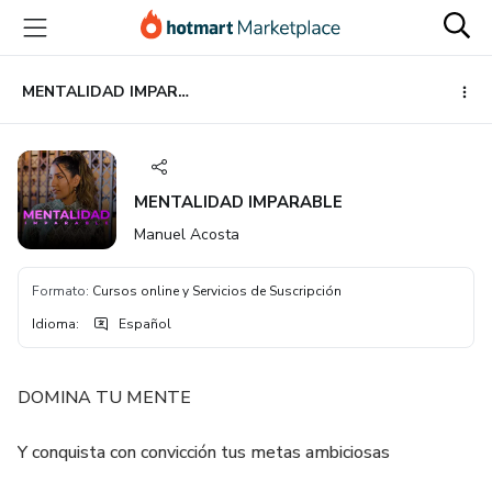
Ir
Ir
Ir
al
a
al
contenido
la
pie
principal
página
de
MENTALIDAD IMPARABLE
de
página
pago
MENTALIDAD IMPARABLE
Manuel Acosta
Formato
:
Cursos online y Servicios de Suscripción
Idioma
:
Español
DOMINA TU MENTE
Y conquista con convicción tus metas ambiciosas