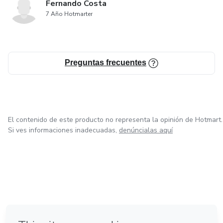
Fernando Costa
7 Año Hotmarter
Preguntas frecuentes
El contenido de este producto no representa la opinión de Hotmart.
Si ves informaciones inadecuadas,
denúncialas aquí
en Ciudad de México
en Bogotá
en Amsterdam
en Madrid