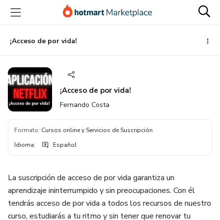
Ir
Ir
Ir
al
a
al
contenido
la
pie
principal
página
de
¡Acceso de por vida!
de
página
pago
¡Acceso de por vida!
Fernando Costa
Formato
:
Cursos online y Servicios de Suscripción
Idioma
:
Español
La suscripción de acceso de por vida garantiza un
aprendizaje ininterrumpido y sin preocupaciones. Con él
tendrás acceso de por vida a todos los recursos de nuestro
curso, estudiarás a tu ritmo y sin tener que renovar tu