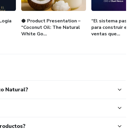
Logia
🥥 Product Presentation –
“El sistema paso 
“Coconut Oil: The Natural
para construir e
White Go...
ventas que...
co Natural?
productos?