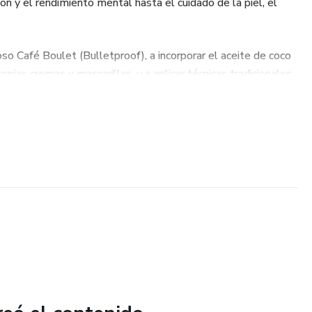
ión y el rendimiento mental hasta el cuidado de la piel, el
so Café Boulet (Bulletproof), a incorporar el aceite de coco
propias cremas y mascarillas, y a aplicar técnicas tradicionales
nrisa más sana y natural.