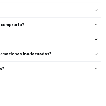
 comprarlo?
ormaciones inadecuadas?
s?