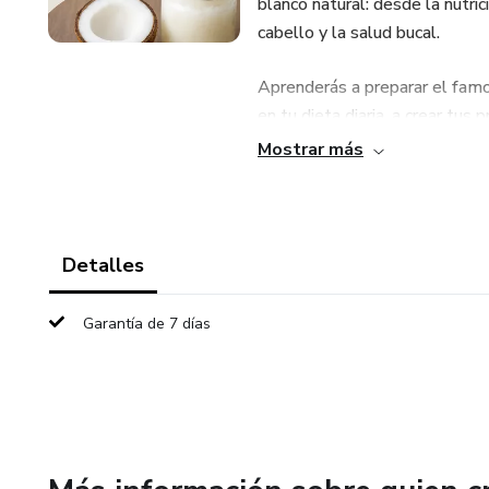
blanco natural: desde la nutric
cabello y la salud bucal.
Aprenderás a preparar el famo
en tu dieta diaria, a crear tus 
como el oil pulling para una so
Mostrar más
Detalles
Garantía de 7 días