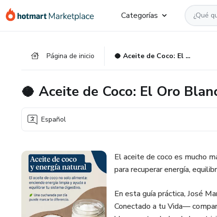
Ir
Ir
Ir
Categorías
al
a
al
contenido
la
pie
principal
página
de
Página de inicio
🥥 Aceite de Coco: El Oro Blanco Natural
de
página
pago
🥥 Aceite de Coco: El Oro Blan
Español
El aceite de coco es mucho má
para recuperar energía, equilibr
En esta guía práctica, José 
Conectado a tu Vida— compar