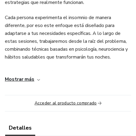
estrategias que realmente funcionan.
Cada persona experimenta el insomnio de manera
diferente, por eso este enfoque está diseñado para
adaptarse a tus necesidades específicas. A lo largo de
estas sesiones, trabajaremos desde la raíz del problema,
combinando técnicas basadas en psicología, neurociencia y
hábitos saludables que transformarán tus noches.
En cada sesión, recibirás herramientas prácticas para reducir
Mostrar más
la ansiedad nocturna, entrenar tu mente y cuerpo para
dormir mejor, y establecer una rutina que te permita
descansar sin interrupciones. Además, tendrás un plan de
Acceder al producto comprado
acción claro que te ayudará a consolidar resultados
sostenibles en el tiempo.
Si buscas una solución estructurada con acompañamiento
Detalles
profesional, esta es la oportunidad de obtener el apoyo