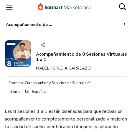
Ir
Ir
Ir
al
a
al
contenido
la
pie
principal
página
de
Acompañamiento de 8 Sesiones Virtuales 1 a 1
de
página
pago
Acompañamiento de 8 Sesiones Virtuales
1 a 1
MABEL HEREDIA CARREAZO
Formato
:
Cursos online y Servicios de Suscripción
Idioma
:
Español
Las 8 sesiones 1 a 1 están diseñadas para que recibas un
acompañamiento completamente personalizado y mejoren
tu calidad de sueño, identificando bloqueos y aplicando