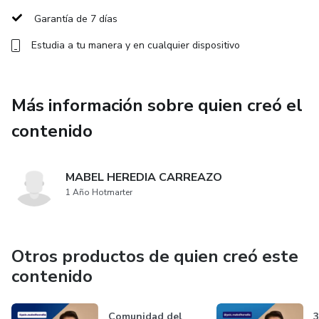
necesario para dormir mejor y despertar con energía
Garantía de 7 días
renovada.
Estudia a tu manera y en cualquier dispositivo
Más información sobre quien creó el
contenido
MABEL HEREDIA CARREAZO
1 Año Hotmarter
Otros productos de quien creó este
contenido
Comunidad del
3