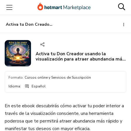
Ir
Ir
Ir
al
a
al
contenido
la
pie
principal
página
de
Activa tu Don Creador usando la visualización para atraer abundancia más rápido +2 Herramientas exclusivas
de
página
pago
Activa tu Don Creador usando la
visualización para atraer abundancia más
rápido +2 Herramientas exclusivas
Formato
:
Cursos online y Servicios de Suscripción
Idioma
:
Español
En este ebook descubrirás cómo activar tu poder interior a
través de la visualización consciente, una herramienta
poderosa que te permitirá atraer abundancia más rápido y
manifestar tus deseos con mayor eficacia.