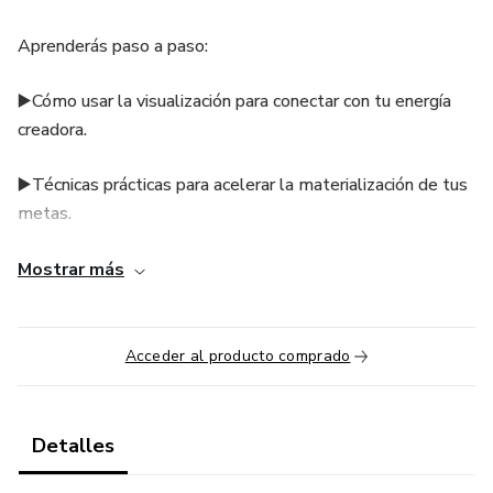
Aprenderás paso a paso:
▶️Cómo usar la visualización para conectar con tu energía
creadora.
▶️Técnicas prácticas para acelerar la materialización de tus
metas.
▶️Estrategias simples y reales para entrenar tu mente y
Mostrar más
mantenerte enfocado.
▶️Ejemplos fáciles de aplicar en tu vida cotidiana.
Acceder al producto comprado
▶️Es una guía práctica que te mostrará que todo lo que
imaginas con claridad y emoción puede hacerse realidad.
Detalles
Adentro encontrarás dos regalos especiales que he