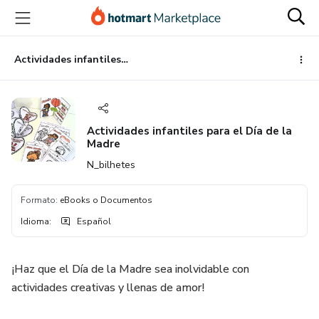
Ir
Ir
Ir
al
a
al
contenido
la
pie
principal
página
de
Actividades infantiles para el Día de la Madre
de
página
pago
Actividades infantiles para el Día de la
Madre
N_bilhetes
Formato
:
eBooks o Documentos
Idioma
:
Español
¡Haz que el Día de la Madre sea inolvidable con
actividades creativas y llenas de amor!