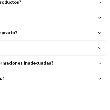
productos?
mprarlo?
ormaciones inadecuadas?
s?