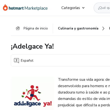
Ir
Ir
Ir
Categorías
al
a
al
contenido
la
pie
principal
página
de
Página de inicio
Culinaria y gastronomía
de
página
pago
¡Adelgace Ya!
Español
Transforme sua vida agora: d
desenvolvido para homens e mu
duradoura rumo à saúde e ao 
demandas do estilo de vida 
prejudicial que dificulta a pe