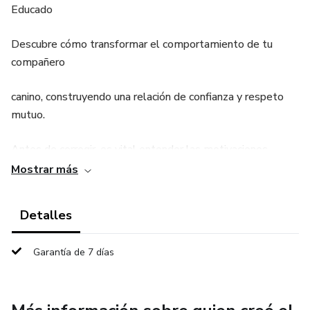
Educado
Descubre cómo transformar el comportamiento de tu
compañero
canino, construyendo una relación de confianza y respeto
mutuo.
Antes de corregir, es vital entender las motivaciones
detrás de este comportamiento. Los mordiscos no
Mostrar más
siempre son
Detalles
agresivos; a menudo son una forma de comunicación o
exploración.
Garantía de 7 días