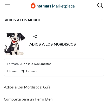
Ir
Ir
Ir
al
a
al
contenido
la
pie
principal
página
de
ADIOS A LOS MORDISCOS
de
página
pago
ADIOS A LOS MORDISCOS
Formato
:
eBooks o Documentos
Idioma
:
Español
Adiós a los Mordiscos: Guía
Completa para un Perro Bien