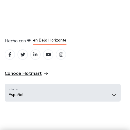
en Ciudad de México
en Bogotá
en Amsterdam
en Madrid
en Belo Horizonte
Hecho con
❤
Conoce Hotmart
Idioma
Español