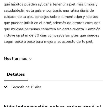
qué hábitos pueden ayudar a tener una piel más limpia y
saludable.En esta guía encontrarás una rutina diaria de
cuidado de la piel, consejos sobre alimentación y hábitos
que pueden influir en el acné, además de errores comunes
que muchas personas cometen sin darse cuenta. También
incluye un plan de 30 días con pasos simples que puedes
seguir poco a poco para mejorar el aspecto de tu piel.
El objetivo del producto es ayudarte a entender mejor tu
Mostrar más
piel y ofrecerte herramientas fáciles de aplicar en tu vida
diaria para sentirte más seguro con tu apariencia y cuidar tu
piel de forma constante.
Detalles
Garantía de 15 días