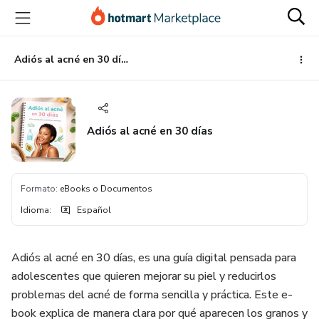
Ir
Ir
Ir
al
a
al
contenido
la
pie
principal
página
de
Adiós al acné en 30 días
de
página
pago
Adiós al acné en 30 días
Formato
:
eBooks o Documentos
Idioma
:
Español
Adiós al acné en 30 días, es una guía digital pensada para
adolescentes que quieren mejorar su piel y reducirlos
problemas del acné de forma sencilla y práctica. Este e-
book explica de manera clara por qué aparecen los granos y