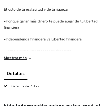
El ciclo de la esclavitud y de la riqueza
•Por qué ganar más dinero te puede alejar de tu libertad
financiera
•Independencia financiera vs Libertad financiera
•Como Medir tu independencia financiera
Mostrar más
•Cómo optimizar tu dinero disponible
Detalles
•Cómo hacer más rentables tus activos
•Como enamorar a los bancos
Garantía de 7 días
•Disminuye las cuotas de tus créditos