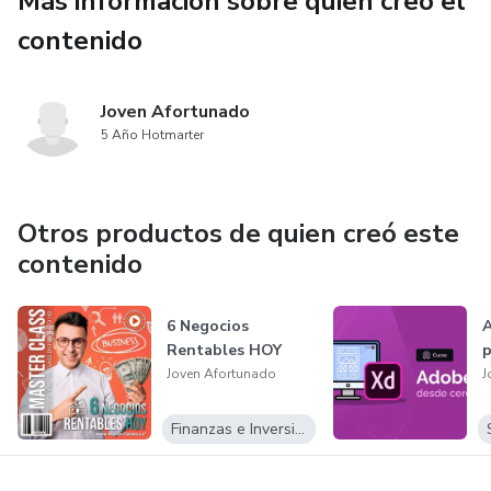
Más información sobre quien creó el
•Como manejar deudas/pasivos
contenido
•Construye capital automáticamente
Joven Afortunado
•4 Pilares para tu Fondo de Riqueza
5 Año Hotmarter
Otros productos de quien creó este
contenido
6 Negocios
A
Rentables HOY
p
Joven Afortunado
J
Finanzas e Inversiones