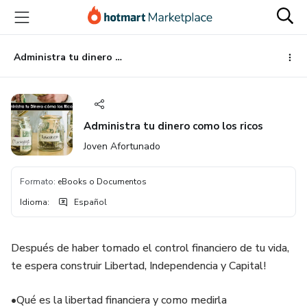
Ir
Ir
Ir
al
a
al
contenido
la
pie
principal
página
de
Administra tu dinero como los ricos
de
página
pago
Administra tu dinero como los ricos
Joven Afortunado
Formato
:
eBooks o Documentos
Idioma
:
Español
Después de haber tomado el control financiero de tu vida,
te espera construir Libertad, Independencia y Capital!
•Qué es la libertad financiera y como medirla