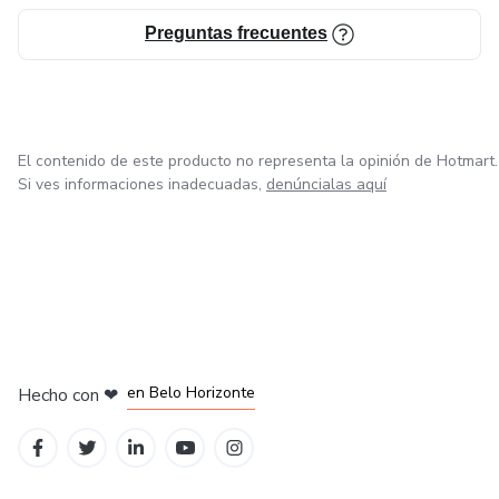
Preguntas frecuentes
El contenido de este producto no representa la opinión de Hotmart.
Si ves informaciones inadecuadas,
denúncialas aquí
en Ciudad de México
en Bogotá
en Amsterdam
en Madrid
en Belo Horizonte
Hecho con
❤