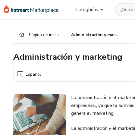
Ir
Ir
Ir
Categorías
al
a
al
contenido
la
pie
principal
página
de
Página de inicio
Administración y marketing
de
página
pago
Administración y marketing
Español
La administración y el market
empresarial, ya que la adminis
genera el marketing.
La administración y el marketi