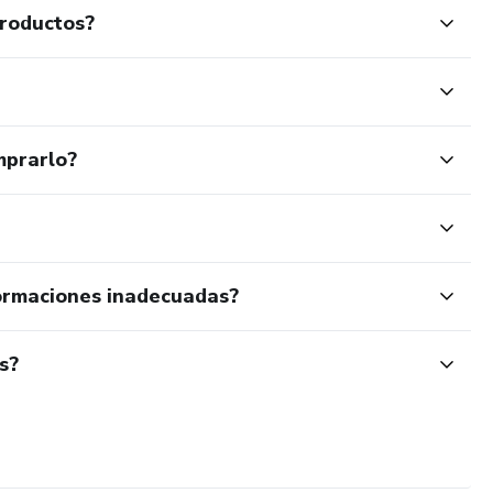
productos?
mprarlo?
ormaciones inadecuadas?
s?