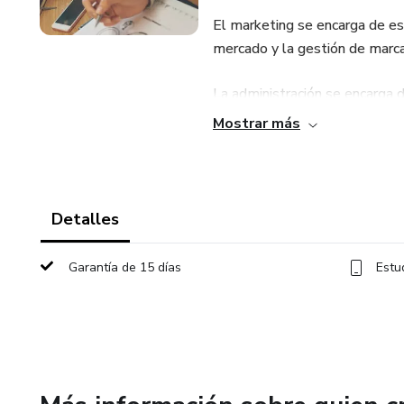
El marketing se encarga de est
mercado y la gestión de marca
La administración se encarga 
finanzas, recursos humanos y e
Mostrar más
Los profesionales de administ
Identificar, analizar y propone
Detalles
Planificar estrategias de posi
Garantía de 15 días
Estu
Tomar decisiones innovadoras 
Diseñar e implementar estrate
servicios.