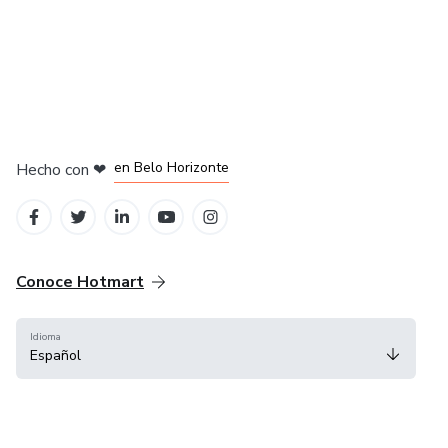
en Ciudad de México
en Bogotá
en Amsterdam
en Madrid
en Belo Horizonte
Hecho con
❤
Conoce Hotmart
Idioma
Español