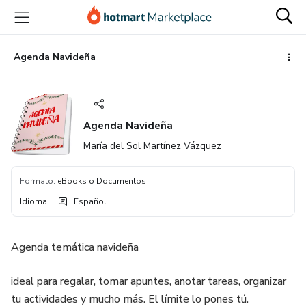
Ir
Ir
Ir
al
a
al
contenido
la
pie
principal
página
de
Agenda Navideña
de
página
pago
Agenda Navideña
María del Sol Martínez Vázquez
Formato
:
eBooks o Documentos
Idioma
:
Español
Agenda temática navideña
ideal para regalar, tomar apuntes, anotar tareas, organizar
tu actividades y mucho más. El límite lo pones tú.