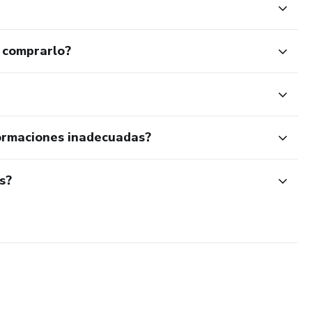
 comprarlo?
ormaciones inadecuadas?
s?