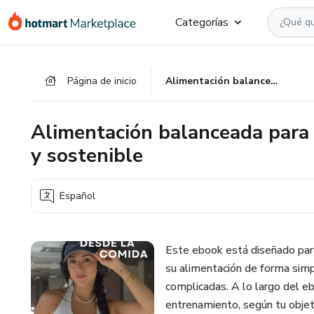
Ir
Ir
Ir
Categorías
al
a
al
contenido
la
pie
principal
página
de
Página de inicio
Alimentación balanceada para mujeres que entrenan: Sencillo y sostenible
de
página
pago
Alimentación balanceada para 
y sostenible
Español
Este ebook está diseñado par
su alimentación de forma simp
complicadas. A lo largo del e
entrenamiento, según tu objeti