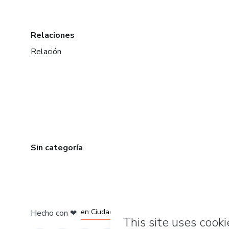
Relaciones
Relación
Sin categoría
en Bogotá
en Amsterdam
en Madrid
en Ciudad de México
Hecho con
❤
en Belo Horizonte