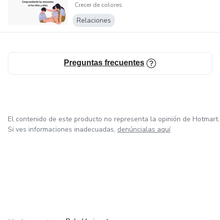
Crecer de colores
Pataletas
Relaciones
Preguntas frecuentes
El contenido de este producto no representa la opinión de Hotmart.
Si ves informaciones inadecuadas,
denúncialas aquí
en Ciudad de México
en Bogotá
en Amsterdam
en Madrid