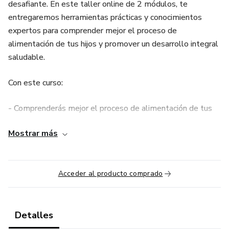
desafiante. En este taller online de 2 módulos, te
entregaremos herramientas prácticas y conocimientos
expertos para comprender mejor el proceso de
alimentación de tus hijos y promover un desarrollo integral
saludable.
Con este curso:
- Comprenderás mejor el proceso de alimentación de tus
hijos
Mostrar más
- Podrás prevenir conductas y situaciones que puedan
provocar alteraciones en el futuro
Acceder al producto comprado
- Podrás promover un desarrollo integral saludable en tus
hijos
Detalles
- Aprenderás herramientas prácticas y conocimientos