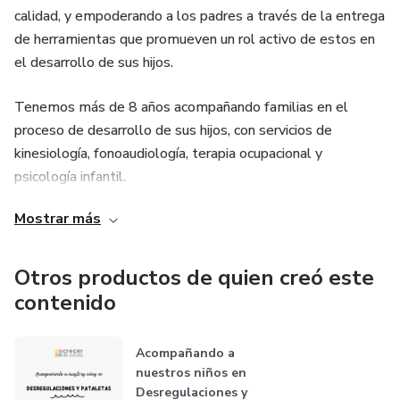
calidad, y empoderando a los padres a través de la entrega
de herramientas que promueven un rol activo de estos en
el desarrollo de sus hijos.
Tenemos más de 8 años acompañando familias en el
proceso de desarrollo de sus hijos, con servicios de
kinesiología, fonoaudiología, terapia ocupacional y
psicología infantil.
Mostrar más
Hasta el 2025 hemos atendido más de 1.500 familias,
entregado más de 30.000 atenciones.
Otros productos de quien creó este
Tenemos servicios presencial, domiciliarios en Chile y
contenido
online.
Acompañando a
nuestros niños en
Desregulaciones y