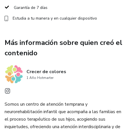
expertos para aplicar en la vida diaria
Garantía de 7 días
Estudia a tu manera y en cualquier dispositivo
Formato:
- 2 módulos de 40-50 minutos cada uno con su material
Más información sobre quien creó el
complementario descargable
contenido
- Módulo 1 guiado por nutricionistas de Nutrifamily
- Módulo 2 guiado por fonoaudióloga de Crecer de colores
Crecer de colores
1 Año Hotmarter
- Acceso a los contenidos durante 30 días
Inscríbete ahora y comienza a darle a tus hijos la mejor
Somos un centro de atención temprana y
oportunidad para un desarrollo saludable y feliz.
neurorehabilitación infantil que acompaña a las familias en
el proceso terapéutico de sus hijos, acogiendo sus
inquietudes, ofreciendo una atención interdisciplinaria y de