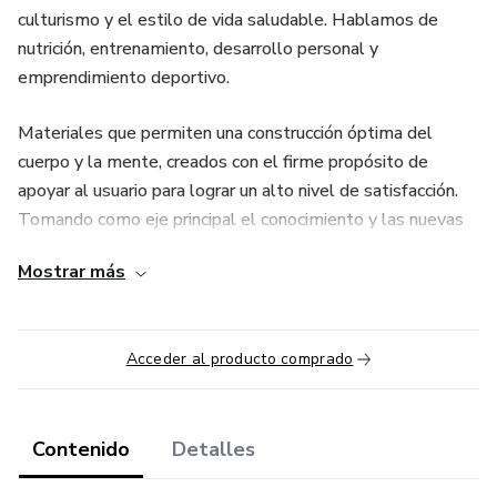
culturismo y el estilo de vida saludable. Hablamos de
nutrición, entrenamiento, desarrollo personal y
emprendimiento deportivo.
Materiales que permiten una construcción óptima del
cuerpo y la mente, creados con el firme propósito de
apoyar al usuario para lograr un alto nivel de satisfacción.
Tomando como eje principal el conocimiento y las nuevas
herramientas tecnológicas para facilitar el proceso de
Mostrar más
aprendizaje y ofrecer una solución viable a sus problemas.
Este producto no sustituye la opinión especializada.
Acceder al producto comprado
Siempre debes consultar a un profesional para tratar
asuntos relativos a tu salud.
Contenido
Detalles