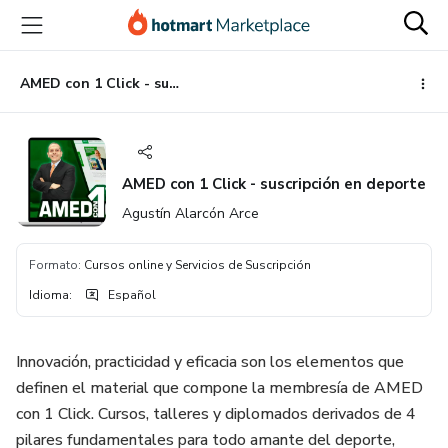
Ir
Ir
Ir
al
a
al
contenido
la
pie
principal
página
de
AMED con 1 Click - suscripción en deporte
de
página
pago
AMED con 1 Click - suscripción en deporte
Agustín Alarcón Arce
Formato
:
Cursos online y Servicios de Suscripción
Idioma
:
Español
Innovación, practicidad y eficacia son los elementos que
definen el material que compone la membresía de AMED
con 1 Click. Cursos, talleres y diplomados derivados de 4
pilares fundamentales para todo amante del deporte,