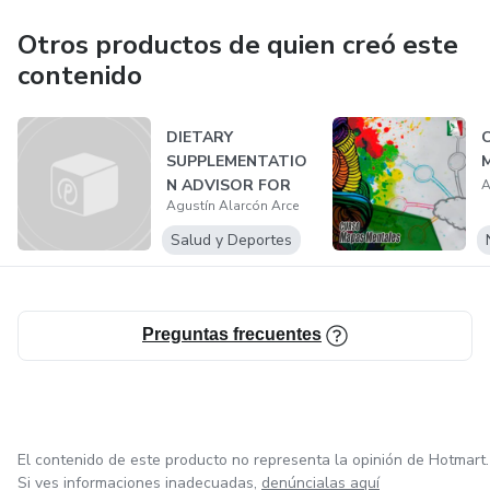
mundo de habla hispana. Reconocida a nivel internacional
por la formación de talentos pro-activos, capaces de
Otros productos de quien creó este
generar soluciones efectivas, por medio de la innovación
contenido
tecnológica en educación.
DIETARY
C
VALORES
SUPPLEMENTATIO
M
N ADVISOR FOR
A
Respeto
Agustín Alarcón Arce
PHYSICAL
ACTIVITY AND SP...
Salud y Deportes
Honestidad
Responsabilidad
Preguntas frecuentes
Amor
Innovación
El contenido de este producto no representa la opinión de Hotmart.
Si ves informaciones inadecuadas,
denúncialas aquí