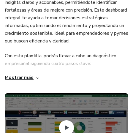
insights claros y accionables, permitiéndote identificar
fortalezas y áreas de mejora con precisión. Este dashboard
integral te ayuda a tomar decisiones estratégicas
informadas, optimizando el rendimiento y proyectando un
crecimiento sostenible. Ideal para emprendedores y pymes
que buscan eficiencia y claridad.
Con esta plantilla, podrás llevar a cabo un diagnóstico
empresarial siguiendo cuatro pasos clave:
Mostrar más
- Recopilación de información: Registra y evalúa hasta seis
áreas de tu empresa, como finanzas, contabilidad, recursos
humanos, marketing, etc.
- Análisis de datos: Utiliza hasta veinte preguntas
personalizables para evaluar cada área y determinar su
nivel de madurez.