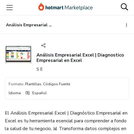
Ir
Ir
Ir
al
a
al
contenido
la
pie
principal
página
de
Análisis Empresarial Excel | Diagnostico Empresarial en Excel
de
página
pago
Análisis Empresarial Excel | Diagnostico
Empresarial en Excel
S E
Formato
:
Plantillas, Códigos Fuente
Idioma
:
Español
El Análisis Empresarial Excel | Diagnóstico Empresarial en
Excel es tu herramienta esencial para comprender a fondo
la salud de tu negocio. 📊 Transforma datos complejos en