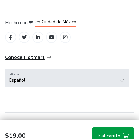
en Bogotá
en Amsterdam
en Madrid
en Ciudad de México
Hecho con
❤
en Belo Horizonte
Conoce Hotmart
Idioma
Español
FAQ
Términos
Privacidad
Cookies
$19.00
Ir al carrito