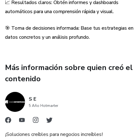
priorización de oportunidades, control de planes de acción y
📈 Resultados claros: Obtén informes y dashboards
resúmenes generales.
automáticos para una comprensión rápida y visual.
- Dashboards dinámicos: Visualiza el análisis de gráficos e
🎯 Toma de decisiones informada: Base tus estrategias en
indicadores clave para facilitar la toma de decisiones
datos concretos y un análisis profundo.
estratégicas.
¡Adquiere esta plantilla hoy mismo y transforma la manera
en que analizas y gestionas tu negocio! Una vez confirmada
Más información sobre quien creó el
tu transacción, los archivos estarán disponibles para
contenido
descarga inmediata, permitiéndote empezar tu diagnóstico
sin demoras. 💼💡
S E
5 Año Hotmarter
¡Soluciones creíbles para negocios increíbles!