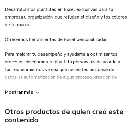
Desarrollamos plantillas en Excel exclusivas para tu
empresa u organización, que reflejen el diseño y los colores
de tu marca.
Ofrecemos herramientas de Excel personalizadas:
Para mejorar tu desempeño y ayudarte a optimizar tus
procesos, diseñamos tu plantilla personalizada acorde a
tus requerimientos ya sea que necesites una base de
datos, la automatización de algún proceso, creación de
macros, medición de indicadores de ventas, indicadores
Mostrar más
financieros, dashboards o el control de inventarios, en Solís
Enterprises tenemos la infraestructura y el equipo para
desarrollar y diseñar tu hoja de cálculo en Excel adaptable
Otros productos de quien creó este
a tu negocio.
contenido