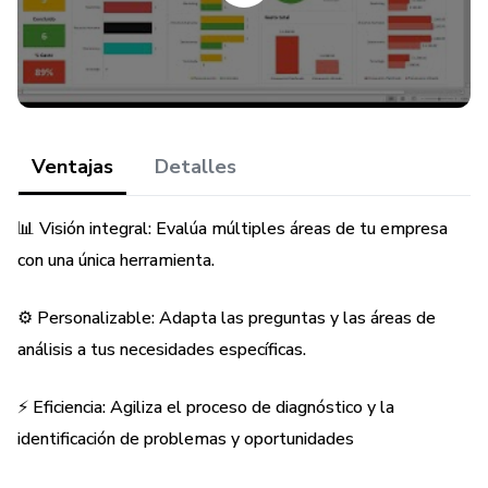
- Identificación de problemas y oportunidades: Registra las
oportunidades detectadas y evalúa su importancia,
viabilidad y facilidad de implementación.
- Planificación de intervención: Crea planes de acción
detallados para cada área, asignando responsables,
Ventajas
Detalles
presupuestos, fechas y estatus.
📊 Visión integral: Evalúa múltiples áreas de tu empresa
- Análisis de áreas: Obtén una evaluación general y el nivel
con una única herramienta.
de madurez de cada área basado en el puntaje de las
preguntas.
⚙️ Personalizable: Adapta las preguntas y las áreas de
análisis a tus necesidades específicas.
- Registro de oportunidades detectadas: Identifica y
prioriza las oportunidades de mejora con un seguimiento
⚡ Eficiencia: Agiliza el proceso de diagnóstico y la
claro de su importancia y facilidad de ejecución.
identificación de problemas y oportunidades
- Informes automáticos: Genera reportes de ranking de