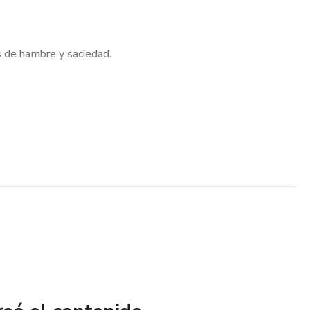
s de hambre y saciedad.
an tu sistema nervioso.
 reconfortantes que nutren cuerpo y mente.
 pensado para quienes han sentido que el silencio pesa… y
anar desde adentro.