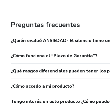
Yo también pasé por el proceso: llegué a pesar 100 kilos y
Hoy, después de años de estudio y práctica, puedo mostrar
castigos ni dietas extremas.
Preguntas frecuentes
A través de mis ebooks, encontrarás alivio, guía y una luz 
¿Quién evaluó ANSIEDAD- El silencio tiene un
¿Cómo funciona el “Plazo de Garantía”?
¿Qué rasgos diferenciales pueden tener los 
¿Cómo accedo a mi producto?
Tengo interés en este producto ¿Cómo puedo