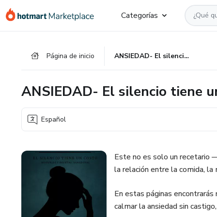
Ir
Ir
Ir
Categorías
al
a
al
contenido
la
pie
principal
página
de
Página de inicio
ANSIEDAD- El silencio tiene un costo
de
página
pago
ANSIEDAD- El silencio tiene u
Español
Este no es solo un recetario 
la relación entre la comida, l
En estas páginas encontrarás 
calmar la ansiedad sin castigo,