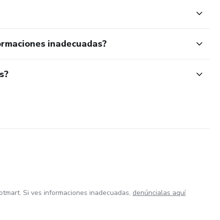
ormaciones inadecuadas?
s?
otmart. Si ves informaciones inadecuadas,
denúncialas aquí