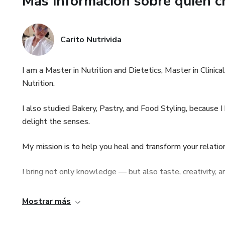
Más información sobre quien c
Carito Nutrivida
I am a Master in Nutrition and Dietetics, Master in Clinica
Nutrition.
I also studied Bakery, Pastry, and Food Styling, because I
delight the senses.
My mission is to help you heal and transform your relatio
I bring not only knowledge — but also taste, creativity, a
I’ve walked this path myself: I once weighed 100 kilos (
Mostrar más
out.