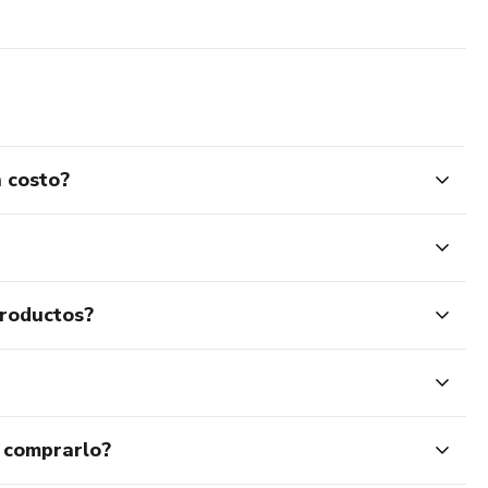
 logré transformar mi vida desde la raíz.
te que sí es posible lograr bienestar real y duradero sin
en tu camino hacia una vida más ligera, plena y saludable. 🌿
 costo?
productos?
 comprarlo?