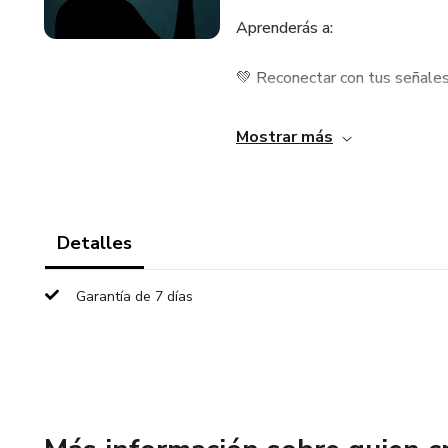
Aprenderás a:
💚 Reconectar con tus señale
🌿 Elegir alimentos que regul
Mostrar más
🍲 Preparar recetas simples y
Un e-book emotivo y personal,
Detalles
están listos para empezar a s
Garantía de 7 días