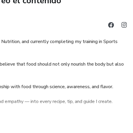
reó el contenido
l Nutrition, and currently completing my training in Sports
 believe that food should not only nourish the body but also
nship with food through science, awareness, and flavor.
nd empathy — into every recipe, tip, and guide I create.
220 lbs) and completely transformed my life from the inside