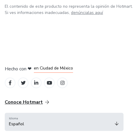
El contenido de este producto no representa la opinión de Hotmart.
Si ves informaciones inadecuadas,
denúncialas aquí
en Bogotá
en Amsterdam
en Madrid
en Ciudad de México
Hecho con
❤
en Belo Horizonte
Conoce Hotmart
Idioma
Español