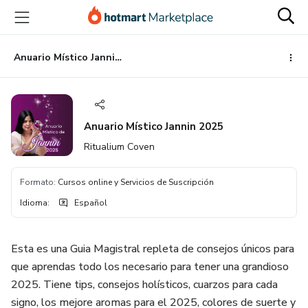
Ir
Ir
Ir
al
a
al
contenido
la
pie
principal
página
de
Anuario Místico Jannin 2025
de
página
pago
Anuario Místico Jannin 2025
Ritualium Coven
Formato
:
Cursos online y Servicios de Suscripción
Idioma
:
Español
Esta es una Guia Magistral repleta de consejos únicos para
que aprendas todo los necesario para tener una grandioso
2025. Tiene tips, consejos holísticos, cuarzos para cada
signo, los mejore aromas para el 2025, colores de suerte y