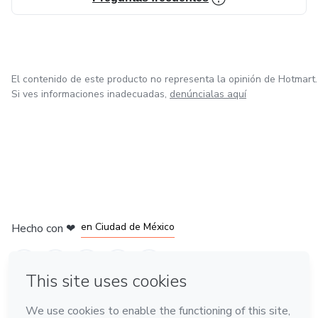
El contenido de este producto no representa la opinión de Hotmart.
Si ves informaciones inadecuadas,
denúncialas aquí
en Bogotá
en Amsterdam
en Madrid
en Ciudad de México
Hecho con
❤
en Belo Horizonte
Conoce Hotmart