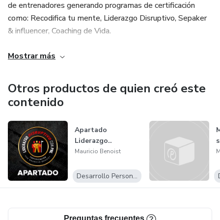
de entrenadores generando programas de certificación
como: Recodifica tu mente, Liderazgo Disruptivo, Sepaker
& influencer, Coaching de Vida.
En 2018 recibio un Doctorado Honoris Causa
Mostrar más
reconocimiento entregado por su valiosa aportación en el
liderazgo enfocado en el emprendimiento en latinoamerica.
Otros productos de quien creó este
contenido
Mas 3 millones de seguidores en sus redes sociales.
Ha formado MB Consultores una de las empresas de
Apartado
M
Liderazgo..
s
mayor facturación de Latinoamérica.
Mauricio Benoist
M
Desarrollo Personal
Preguntas frecuentes