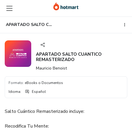
Ir
Ir
Ir
al
a
al
contenido
la
pie
principal
página
de
APARTADO SALTO CUANTICO REMASTERIZADO
de
página
pago
APARTADO SALTO CUANTICO
REMASTERIZADO
Mauricio Benoist
Formato
:
eBooks o Documentos
Idioma
:
Español
Salto Cuántico Remasterizado incluye:
Recodifica Tu Mente: