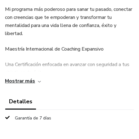
Mi programa más poderoso para sanar tu pasado, conectar
con creencias que te empoderan y transformar tu
mentalidad para una vida llena de confianza, éxito y
libertad.
Maestría Internacional de Coaching Expansivo
Una Certificación enfocada en avanzar con seguridad a tus
objetivos de éxito.
Mostrar más
Podrás ayudar a otras personas a transformar su vida con
técnicas aplicables a la realidad.
Detalles
Manual de monetización MB.
Garantía de 7 días
Tendrás acceso al Secreto de ventas que utilicé para lograr
facturar más de 500K dólares en mi primer año como