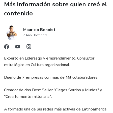
Más información sobre quien creó el
consultor.
contenido
Recibirás el paso a paso para rentabilizar tu proceso, desde
cómo prospectar el primer cliente hasta tener una gran
lista de clientes fidelizados.
Mauricio Benoist
7 Año Hotmarter
Comunidad de Másteres:
Una red de personas como tú, en busca del
Experto en Liderazgo y emprendimiento. Consultor
apalancamiento para un crecimiento profesional, con
estratégico en Cultura organizacional.
acompañamiento de presidentes en más de 15 países y 5
años de experiencia haciendo negocios juntos.
Dueño de 7 empresas con mas de Mil colaboradores.
Comunidad MICE:
Creador de dos Best Seller "Ciegos Sordos y Mudos" y
"Crea tu mente millonaria".
Una familia enfocada
A formado una de las redes más activas de Latinoamérica