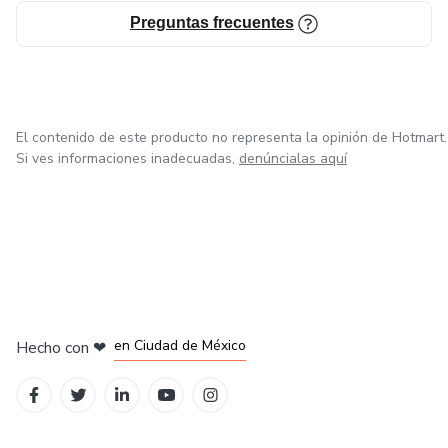
Preguntas frecuentes
El contenido de este producto no representa la opinión de Hotmart.
Si ves informaciones inadecuadas,
denúncialas aquí
en Bogotá
en Amsterdam
en Madrid
en Ciudad de México
Hecho con
❤
en Belo Horizonte