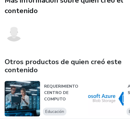
Más información sobre quien creó el
la estabilidad emocional.
contenido
Otros productos de quien creó este
contenido
REQUERIMIENTO
CENTRO DE
COMPUTO
Educación