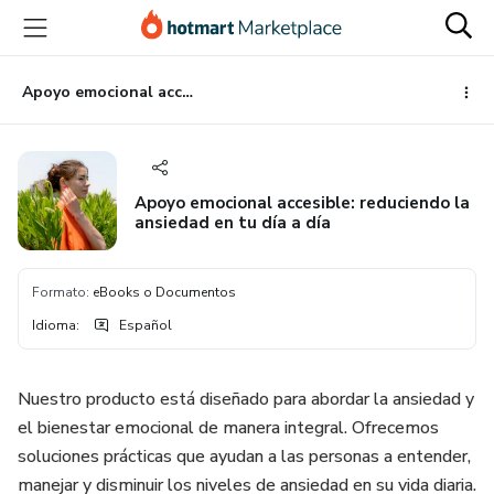
Ir
Ir
Ir
al
a
al
contenido
la
pie
principal
página
de
Apoyo emocional accesible: reduciendo la ansiedad en tu día a día
de
página
pago
Apoyo emocional accesible: reduciendo la
ansiedad en tu día a día
Formato
:
eBooks o Documentos
Idioma
:
Español
Nuestro producto está diseñado para abordar la ansiedad y
el bienestar emocional de manera integral. Ofrecemos
soluciones prácticas que ayudan a las personas a entender,
manejar y disminuir los niveles de ansiedad en su vida diaria.