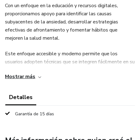
Con un enfoque en la educación y recursos digitales,
proporcionamos apoyo para identificar las causas
subyacentes de la ansiedad, desarrollar estrategias
efectivas de afrontamiento y fomentar hábitos que
mejoren la salud mental.
Este enfoque accesible y moderno permite que los
usuarios adopten técnicas que se integren fácilmente en su
rutina diaria, ayudándoles a sentirse más tranquilos y en
Mostrar más
control de sus emociones. Ideal para jóvenes y adultos que
enfrentan situaciones de estrés, presión laboral o cambios
significativos en sus vidas, nuestro producto también es
Detalles
perfecto para aquellos que desean aprender sobre el
autocontrol emocional y establecer un equilibrio en su
Garantía de 15 días
bienestar. Con herramientas prácticas y un
acompañamiento constante, buscamos transformar la
experiencia de la ansiedad en un camino hacia el bienestar y