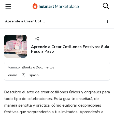
Ir
Ir
Ir
al
a
al
contenido
la
pie
principal
página
de
Aprende a Crear Cotillones Festivos: Guía Paso a Paso
de
página
pago
Aprende a Crear Cotillones Festivos: Guía
Paso a Paso
Formato
:
eBooks o Documentos
Idioma
:
Español
Descubre el arte de crear cotillones únicos y originales para
todo tipo de celebraciones. Esta guía te enseñará, de
manera sencilla y práctica, cómo elaborar decoraciones
festivas que sorprenderán a tus invitados. Aprenderás a