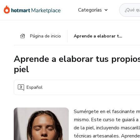
Ir
Ir
Ir
Categorías
al
a
al
contenido
la
pie
principal
página
de
Página de inicio
Aprende a elaborar tus propios productos para el cuidado de la piel
de
página
pago
Aprende a elaborar tus propios
piel
Español
Sumérgete en el fascinante m
mismo. Este curso te guiará a
de la piel, incluyendo mascaril
técnicas artesanales. Aprender