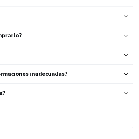
mprarlo?
ormaciones inadecuadas?
s?