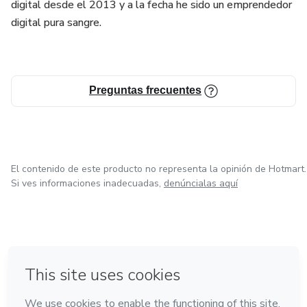
digital desde el 2013 y a la fecha he sido un emprendedor
digital pura sangre.
Preguntas frecuentes
El contenido de este producto no representa la opinión de Hotmart.
Si ves informaciones inadecuadas,
denúncialas aquí
en Ciudad de México
en Bogotá
en Amsterdam
en Madrid