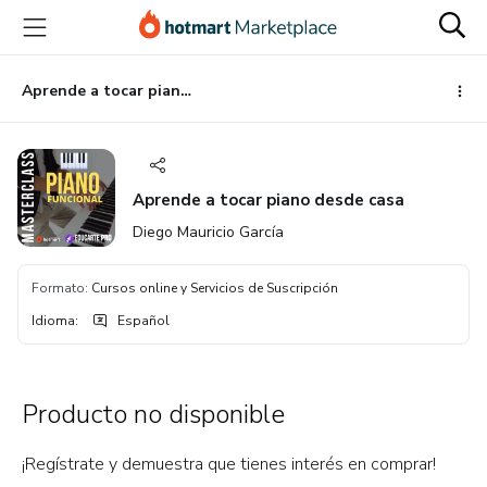
Ir
Ir
Ir
al
a
al
contenido
la
pie
principal
página
de
Aprende a tocar piano desde casa
de
página
pago
Aprende a tocar piano desde casa
Diego Mauricio García
Formato
:
Cursos online y Servicios de Suscripción
Idioma
:
Español
Producto no disponible
¡Regístrate y demuestra que tienes interés en comprar!