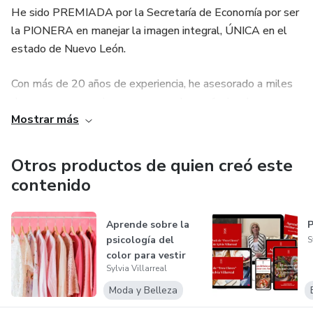
He sido PREMIADA por la Secretaría de Economía por ser
la PIONERA en manejar la imagen integral, ÚNICA en el
estado de Nuevo León.
Con más de 20 años de experiencia, he asesorado a miles
de personas en su imagen personal y profesional,
Mostrar más
ayudándoles a proyectar su grandeza interior y su
capacidad intelectual a través de la manera en que visten,
se comunican y se comportan.
Otros productos de quien creó este
contenido
En mis cursos, seminarios, conferencias y talleres...
Aprende sobre la
P
…Los participantes adquieren las herramientas necesarias
psicología del
S
para potenciar su imagen externa y fortalecer su
color para vestir
autoestima y seguridad personal.
Sylvia Villarreal
Moda y Belleza
Mi compromiso, ofrecerte una asesoría de imagen integral