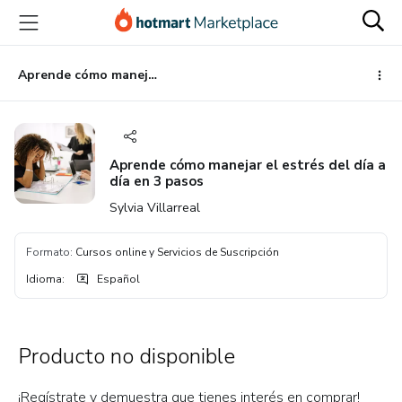
Ir
Ir
Ir
al
a
al
contenido
la
pie
principal
página
de
Aprende cómo manejar el estrés del día a día en 3 pasos
de
página
pago
Aprende cómo manejar el estrés del día a
día en 3 pasos
Sylvia Villarreal
Formato
:
Cursos online y Servicios de Suscripción
Idioma
:
Español
Producto no disponible
¡Regístrate y demuestra que tienes interés en comprar!