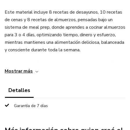
Este material incluye 8 recetas de desayunos, 10 recetas
de cenas y 8 recetas de almuerzos, pensadas bajo un
sistema de meal prep, donde aprendes a cocinar almuerzos
para 3 o 4 días, optimizando tiempo, dinero y esfuerzo,
mientras mantienes una alimentación deliciosa, balanceada
y consciente durante toda la semana.
El programa está estructurado para que entiendas cómo
Mostrar más
organizarte: día de compras, día de mise en place y día de
cocción, reduciendo el caos en la cocina y facilitando que
cocinar en casa sea algo posible y sostenible. Los
Detalles
desayunos y las cenas ofrecen flexibilidad, sin
improvisación ni culpa, manteniendo coherencia nutricional y
Garantía de 7 días
gastronómica.
Además, el libro incluye un audiolibro exclusivo donde