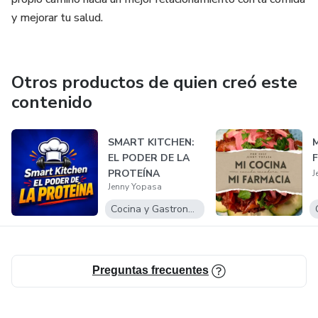
y mejorar tu salud.
Otros productos de quien creó este
contenido
SMART KITCHEN:
M
EL PODER DE LA
F
PROTEÍNA
J
Jenny Yopasa
Cocina y Gastronomía
Preguntas frecuentes