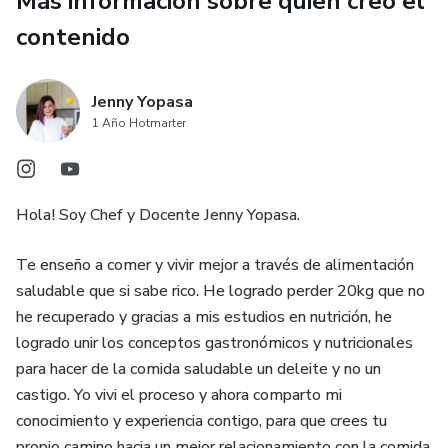
Más información sobre quien creó el
comparto mi experiencia personal con la pérdida de peso,
la relación emocional con la comida y los desafíos reales
contenido
de sostener una alimentación saludable en la vida diaria.
Jenny Yopasa
Soy chef con estudios en nutrición, formación en Nutrición
1 Año Hotmarter
Sostenible por Harvard University, más de 20 años de
experiencia docente y una historia real de pérdida de más
de 20 kg mantenidos en el tiempo. Mi enfoque no es la
dieta, sino el aprendizaje.
Hola! Soy Chef y Docente Jenny Yopasa.
Al adquirir este material, tendrás acompañamiento directo
Te enseño a comer y vivir mejor a través de alimentación
conmigo vía WhatsApp para resolver dudas y aprovechar
saludable que si sabe rico. He logrado perder 20kg que no
mejor el contenido. Si tienes dudas puedes escribirme al
he recuperado y gracias a mis estudios en nutrición, he
+57 3112279418 🇨🇴
logrado unir los conceptos gastronómicos y nutricionales
para hacer de la comida saludable un deleite y no un
Chef Jenny
castigo. Yo vivi el proceso y ahora comparto mi
conocimiento y experiencia contigo, para que crees tu
propio camino hacia un mejor relacionamiento con la comida