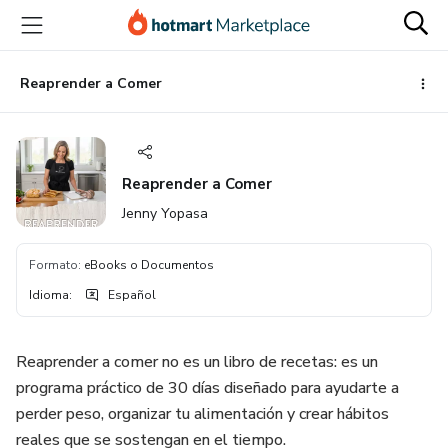
Ir
Ir
Ir
al
a
al
contenido
la
pie
principal
página
de
Reaprender a Comer
de
página
pago
Reaprender a Comer
Jenny Yopasa
Formato
:
eBooks o Documentos
Idioma
:
Español
Reaprender a comer no es un libro de recetas: es un
programa práctico de 30 días diseñado para ayudarte a
perder peso, organizar tu alimentación y crear hábitos
reales que se sostengan en el tiempo.