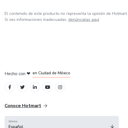
El contenido de este producto no representa la opinión de Hotmart.
Si ves informaciones inadecuadas,
denúncialas aquí
en Bogotá
en Amsterdam
en Madrid
en Ciudad de México
Hecho con
❤
en Belo Horizonte
Conoce Hotmart
Idioma
Español