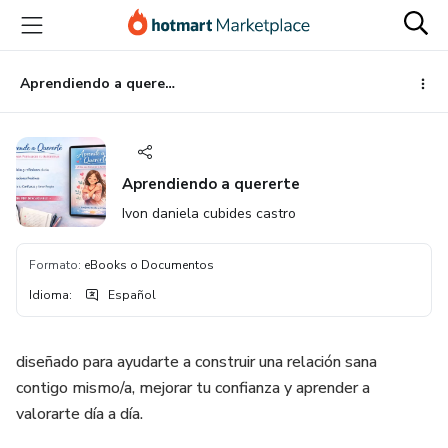
Ir
Ir
Ir
al
a
al
contenido
la
pie
principal
página
de
Aprendiendo a quererte
de
página
pago
Aprendiendo a quererte
Ivon daniela cubides castro
Formato
:
eBooks o Documentos
Idioma
:
Español
diseñado para ayudarte a construir una relación sana
contigo mismo/a, mejorar tu confianza y aprender a
valorarte día a día.