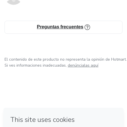
Preguntas frecuentes
El contenido de este producto no representa la opinión de Hotmart.
Si ves informaciones inadecuadas,
denúncialas aquí
en Ciudad de México
en Bogotá
en Amsterdam
en Madrid
en Belo Horizonte
Hecho con
❤