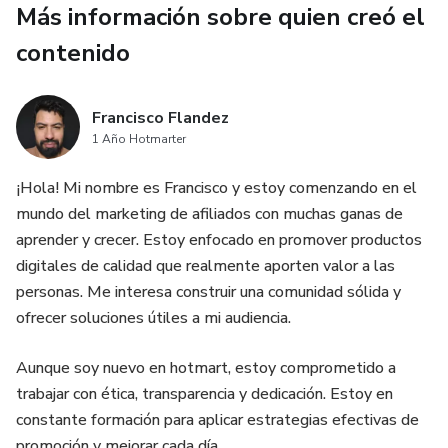
Más información sobre quien creó el
• Variantes saludables para cada plato
contenido
• Imágenes infantiles y atractivas
Francisco Flandez
Además, el libro integra una completa introducción
1 Año Hotmarter
educativa sobre los beneficios que tiene la cocina en el
¡Hola! Mi nombre es Francisco y estoy comenzando en el
desarrollo infantil: motricidad fina, autoestima,
mundo del marketing de afiliados con muchas ganas de
concentración, lenguaje, hábitos alimentarios y vínculos
aprender y crecer. Estoy enfocado en promover productos
familiares.
digitales de calidad que realmente aporten valor a las
personas. Me interesa construir una comunidad sólida y
Ideal para:
ofrecer soluciones útiles a mi audiencia.
• Padres primerizos
Aunque soy nuevo en hotmart, estoy comprometido a
trabajar con ética, transparencia y dedicación. Estoy en
• Familias con niños pequeños
constante formación para aplicar estrategias efectivas de
• Educadores, centros de aprendizaje y jardines infantiles
promoción y mejorar cada día.