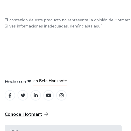
El contenido de este producto no representa la opinión de Hotmart.
Si ves informaciones inadecuadas,
denúncialas aquí
en Ciudad de México
en Bogotá
en Amsterdam
en Madrid
en Belo Horizonte
Hecho con
❤
Conoce Hotmart
Idioma