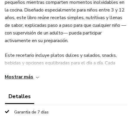
pequeños mientras comparten momentos inolvidables en
la cocina. Diseñado especialmente para niños entre 3 y 12
años, este libro reúne recetas simples, nutritivas y llenas
de sabor, explicadas paso a paso para que cualquier niño —
con supervisión de un adulto— pueda participar
activamente en su preparación.
Este recetario incluye platos dulces y salados, snacks,
bebidas y opciones equilibradas para el día a día. Cada
receta incorpora:
Mostrar más
• Ingredientes medidos en gramos para mayor precisión
Detalles
• Paso a paso detallado y adecuado para niños
Garantía de 7 días
• Consejos prácticos para mejorar el resultado final
• Calorías y peso aproximado por porción