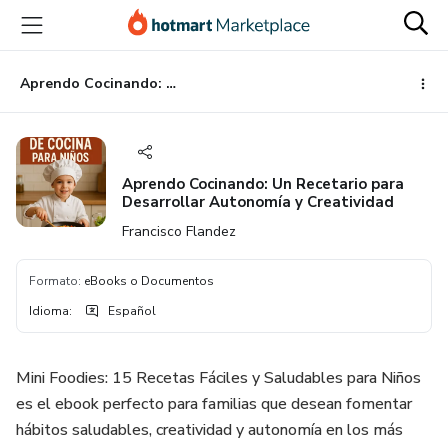
Ir
Ir
Ir
al
a
al
contenido
la
pie
principal
página
de
Aprendo Cocinando: Un Recetario para Desarrollar Autonomía y Creatividad
de
página
pago
Aprendo Cocinando: Un Recetario para
Desarrollar Autonomía y Creatividad
Francisco Flandez
Formato
:
eBooks o Documentos
Idioma
:
Español
Mini Foodies: 15 Recetas Fáciles y Saludables para Niños
es el ebook perfecto para familias que desean fomentar
hábitos saludables, creatividad y autonomía en los más