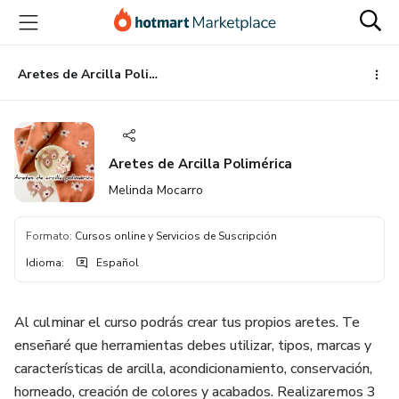
Ir
Ir
Ir
al
a
al
contenido
la
pie
principal
página
de
Aretes de Arcilla Polimérica
de
página
pago
Aretes de Arcilla Polimérica
Melinda Mocarro
Formato
:
Cursos online y Servicios de Suscripción
Idioma
:
Español
Al culminar el curso podrás crear tus propios aretes. Te
enseñaré que herramientas debes utilizar, tipos, marcas y
características de arcilla, acondicionamiento, conservación,
horneado, creación de colores y acabados. Realizaremos 3