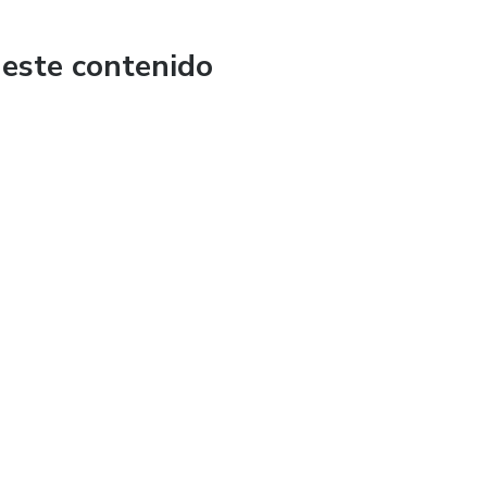
sueño, sí crees que necesitas ayuda, por aca estaré para
 este contenido