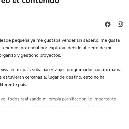
reó el contenido
desde pequeña ya me gustaba vender sin saberlo, me gusta
 tenemos potencial por explotar, debido al cierre de mi
organizo y gestiono proyectos.
ivía en mi país solía hacer viajes programados con mi mama,
estuvieran cercanas al lugar de destino, esto no ha
iferente país.
e, todos realizando mi propia planificación, lo importante
 conocer los maravillosos lugares que tiene este hermoso
e por viajar.
je, si, ese que siempre has soñado, porque aunque no lo creas,