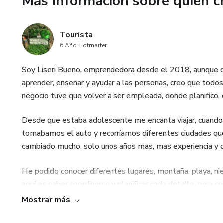
Más información sobre quien c
Tourista
6 Año Hotmarter
Soy Liseri Bueno, emprendedora desde el 2018, aunque 
aprender, enseñar y ayudar a las personas, creo que todos
negocio tuve que volver a ser empleada, donde planifico, 
Desde que estaba adolescente me encanta viajar, cuando v
tomabamos el auto y recorríamos diferentes ciudades que 
cambiado mucho, solo unos años mas, mas experiencia y d
He podido conocer diferentes lugares, montaña, playa, niev
aquí es saber coordinarse y planificar cada detalle, para
planeta, y aquí es donde se unen mi profesión con mi hobbi
Mostrar más
Mi intención es poder ayudarte a planificar tu próximo via