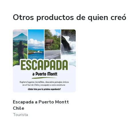
lo puedes lograr, así como yo logre hacer el viaje de mis 
servirte. Tu aventura te espera, hagamos que suceda!
Otros productos de quien creó
Escapada a Puerto Montt
Chile
Tourista