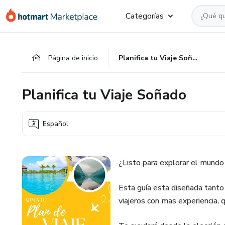
Ir
Ir
Ir
Categorías
al
a
al
contenido
la
pie
principal
página
de
Página de inicio
Planifica tu Viaje Soñado
de
página
pago
Planifica tu Viaje Soñado
Español
¿Listo para explorar el mund
Esta guía esta diseñada tanto
viajeros con mas experiencia, q