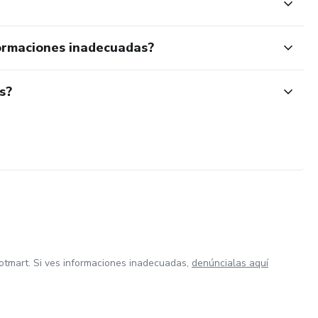
ormaciones inadecuadas?
s?
otmart. Si ves informaciones inadecuadas,
denúncialas aquí