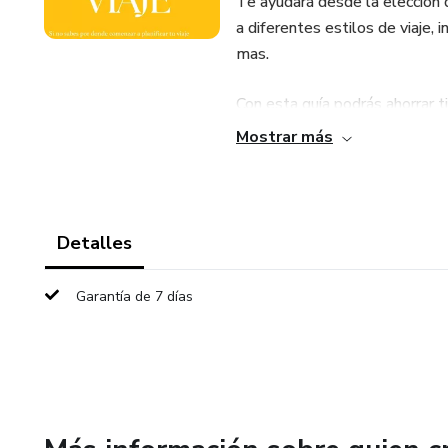
Te ayudará desde la elección d
a diferentes estilos de viaje,
mas.
Con esta guía podrás ahorrar t
permitiendote disfrutar mas c
Mostrar más
Si tienes un viaje en mente y 
para cualquier tipo de viajero,
Detalles
Garantía de 7 días