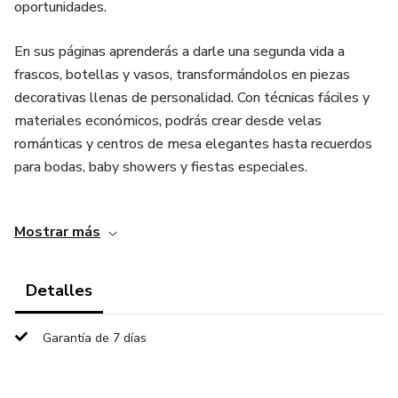
oportunidades.
En sus páginas aprenderás a darle una segunda vida a
frascos, botellas y vasos, transformándolos en piezas
decorativas llenas de personalidad. Con técnicas fáciles y
materiales económicos, podrás crear desde velas
románticas y centros de mesa elegantes hasta recuerdos
para bodas, baby showers y fiestas especiales.
Uno de los puntos más destacados del ebook es la
Mostrar más
incorporación de técnicas de porcelana fría (biscuit). Con
ellas aprenderás a diseñar flores, lazos, figuras infantiles y
detalles únicos que hacen que cada creación sea diferente,
Detalles
auténtica y llena de encanto.
Garantía de 7 días
Dentro del ebook encontrarás:
✅ Técnicas de decoración en vidrio paso a paso, explicadas