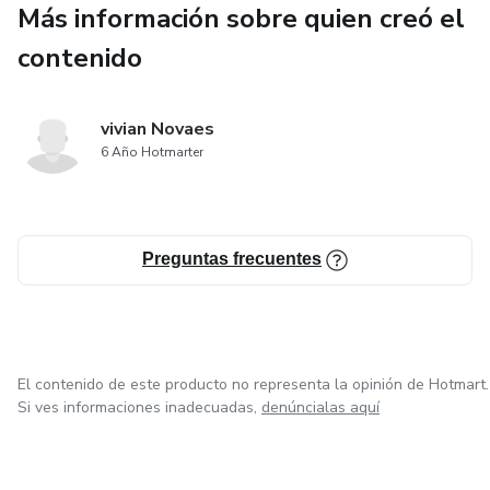
Más información sobre quien creó el
de forma sencilla
contenido
✅ Ideas prácticas con porcelana fría, para personalizar cada
frasco o botella
vivian Novaes
6 Año Hotmarter
✅ Proyectos creativos para tu hogar, regalos especiales o
eventos temáticos
✅ Consejos de fotografía y presentación para destacar tus
Preguntas frecuentes
piezas
✅ Estrategias de venta y marketing digital para quienes
deseen convertir su pasión en un ingreso extra
El contenido de este producto no representa la opinión de Hotmart.
✅ Tips de reciclaje y ahorro para crear más gastando
Si ves informaciones inadecuadas,
denúncialas aquí
menos