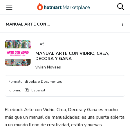
Ir
Ir
Ir
al
a
al
contenido
la
pie
principal
página
de
MANUAL ARTE CON VIDRIO, CREA, DECORA Y GANA
de
página
pago
MANUAL ARTE CON VIDRIO, CREA,
DECORA Y GANA
vivian Novaes
Formato
:
eBooks o Documentos
Idioma
:
Español
El ebook Arte con Vidrio, Crea, Decora y Gana es mucho
más que un manual de manualidades: es una puerta abierta
a un mundo lleno de creatividad, estilo y nuevas