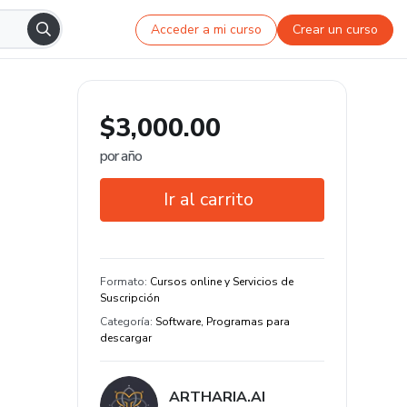
Acceder a mi curso
Crear un curso
$3,000.00
por año
Ir al carrito
Garantía de 7 días
Estudia a tu manera y en cualquier
Formato
:
Cursos online y Servicios de
dispositivo
Suscripción
Categoría
:
Software, Programas para
descargar
ARTHARIA.AI