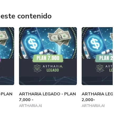
ecisa para quienes buscan la posibilidad de hacer crecer su
ital, mientras el usuario lo administra y tiene total control
 este contenido
s oportunidades que ofrece el mercado de divisas de forma
 QUBBITZ.COM
ad.Todas todas las inversiones conllevan un riesgo.
-PLAN
ARTHARIA LEGADO - PLAN
ARTHARIA LEGA
7,000 -
2,000-
ARTHARIA.AI
ARTHARIA.AI