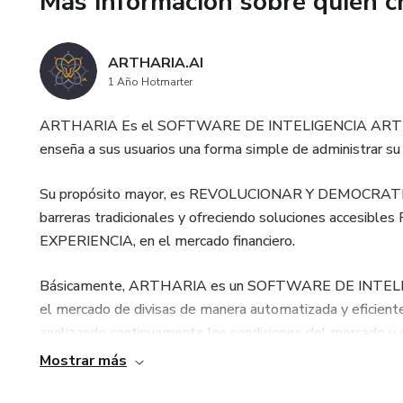
Más información sobre quien c
2. RENTA MENSUAL: Para quie
constante. con retiros mensual
ARTHARIA.AI
la inversión en corto plazo.
1 Año Hotmarter
3. INTERÉS COMPUESTO: Tus g
ARTHARIA Es el SOFTWARE DE INTELIGENCIA ARTIFIC
automáticamente generando r
enseña a sus usuarios una forma simple de administrar su c
4. GESTIÓN INTELIGENTE: La I
Su propósito mayor, es REVOLUCIONAR Y DEMOCRATIZAR e
mercado y optimizar el posible
barreras tradicionales y ofreciendo soluciones accesi
NO puede garantizar un % de r
EXPERIENCIA, en el mercado financiero.
resultados futuros, nuestros
variables NO garantizados a
Básicamente, ARTHARIA es un SOFTWARE DE INTELIG
en resultados del año 2024 h
el mercado de divisas de manera automatizada y eficiente
analizando continuamente las condiciones del mercado y e
ARTHARIA NO recibe ni admi
posibilidad de maximizar tus ganancias, mientras tu tienes
Mostrar más
está vinculado a la cuenta 
adaptarse a las fluctuaciones del mercado y tomar dec
la entidad encargada de ejecut