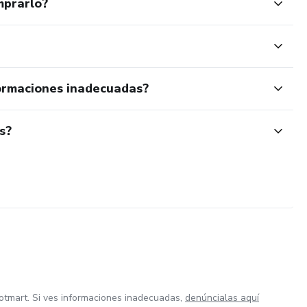
mprarlo?
ormaciones inadecuadas?
s?
otmart. Si ves informaciones inadecuadas,
denúncialas aquí