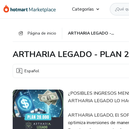
Ir
Ir
Ir
Categorías
al
a
al
contenido
la
pie
principal
página
de
Página de inicio
ARTHARIA LEGADO - PLAN 20,000 -
de
página
pago
ARTHARIA LEGADO - PLAN 20
Español
¿POSIBLES INGRESOS MEN
ARTHARIA LEGADO LO HAC
ARTHARIA LEGADO, El SO
optimiza inversiones de maner