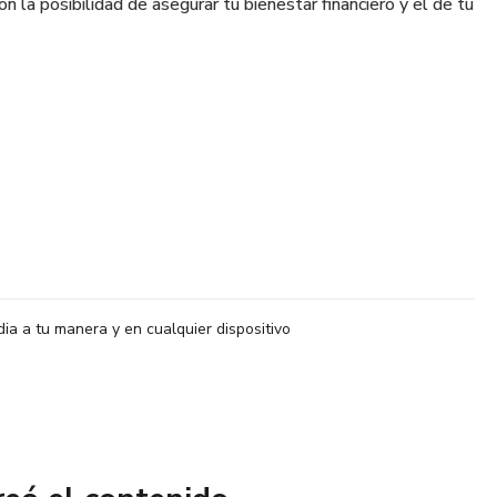
n la posibilidad de asegurar tu bienestar financiero y el de tu
ofrece la posibilidad de generar riqueza gracias a la IA. Si
eso mensual o construir un posible patrimonio sólido a largo
s necesidades de forma flexible.
dia a tu manera y en cualquier dispositivo
 al SOFTWARE DE IA: 3.000 USD
10 años